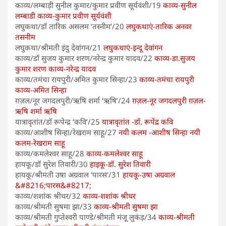
काव्य/लम्बाड़ी सुनील कुमार/कुमार प्रवीण सूर्यवंशी/19
काव्य-सुनील
लम्बाडी
काव्य-कुमार प्रवीण सूर्यवंशी
लघुकथा/डॉ तारिक असलम ‘तस्नीम’/20
लघुकथाएं-तारिक अनवर
तसनीम
लघुकथा/श्रीमती इंदु देवांगन/21
लघुकथाएं-इन्दू देवांगन
काव्य/डॉ सुजय कुमार शरण/नरेन्द्र कुमार यादव/22
काव्य-डा.सुजय
कुमार शरण
काव्य-नरेन्द्र यादव
काव्य/तमंचा रायपुरी/अमित कुमार सिन्हा/23
काव्य-तमंचा रायपुरी
काव्य-अमित सिन्हा
ग़ज़ल/नूर जगदलपुरी/ऋषि शर्मा ‘ऋषि’/24
ग़ज़ल-नूर जगदलपुरी
ग़ज़ल-
ऋषि शर्मा ऋषि
यात्रावृतांत/डॉ रूपेन्द्र ‘कवि’/25
यात्रावृतांत -डॉ. रूपेंद्र कवि
काव्य/आशीष सिन्हा/रेखराम साहू/27
नयी कलम -आशीष सिन्हा
नयी
कलम-रेखराम साहू
काव्य/कमलेश्वर साहू/28
काव्य-कमलेश्वर साहू
हायकू/डॉ सुरेश तिवारी/30
हाइकू-डॉ. सुरेश तिवारी
हायकू/श्रीमती उषा अग्रवाल ‘पारस’/31
हायकू-उषा अग्रवाल
&#8216;पारस&#8217;
काव्य/शशांक श्रीधर/32
काव्य-शशांक श्रीधर
काव्य/श्रीमती सुषमा झा/33
काव्य-श्रीमती सुषमा झा
काव्य/श्रीमती गुप्तेश्वरी पाण्डे/श्रीमती मंजू लुकंड़/34
काव्य-श्रीमती