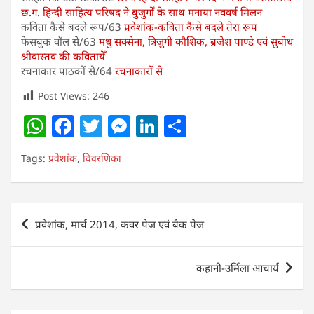
छ.ग. हिन्दी साहित्य परिषद ने बुजुर्गों के साथ मनाया नववर्ष मिलन
कविता कैसे बदले रूप/63
प्रवेशांक-कविता कैसे बदले तेरा रूप
फेसबुक वॉल से/63
मधु सक्सेना, त्रिजुगी कौशिक, ब्रजेश पाण्डे एवं सुबोध
श्रीवास्तव की कवितायेँ
रचनाकार पाठकों से/64
रचनाकारों से
Post Views:
246
W
F
T
M
Li
S
h
a
w
e
n
h
Tags:
प्रवेशांक
,
विवरणिका
at
c
itt
ss
k
ar
s
e
er
e
e
e
A
b
n
dI
Post
प्रवेशांक, मार्च 2014, कवर पेज एवं बैक पेज
p
o
g
n
navigation
p
o
er
कहानी-उर्मिला आचार्य
k