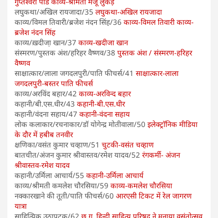
गुप्तेश्वरी पांडे
काव्य-श्रीमती मंजू लुंकड़
लघुकथा/अखिल रायजादा/35
लघुकथा-अखिल रायजादा
काव्य/विमल तिवारी/ब्रजेश नंदन सिंह/36
काव्य-विमल तिवारी
काव्य-
ब्रजेश नंदन सिंह
काव्य/ख़दीजा़ खान/37
काव्य-खदीजा खान
संस्मरण/पुस्तक अंश/हरिहर वैष्णव/38
पुस्तक अंश / संस्मरण-हरिहर
वैष्णव
साक्षात्कार/लाला जगदलपुरी/पाति फीचर्स/41
साक्षात्कार-लाला
जगदलपुरी-बस्तर पाति फीचर्स
काव्य/अरविंद बहार/42
काव्य-अरविन्द बहार
कहानी/बी.एस.धीर/43
कहानी-बी.एस.धीर
कहानी/वंदना सहाय/47
कहानी-वंदना सहाय
लोक कलाकार/रचनाकार/डॉ योगेन्द्र मोतीवाला/50
इलेक्ट्राॅनिक मीडिया
के दौर में हबीब तनवीर
क्षणिका/वसंत कुमार चव्हाण/51
चुटकी-वसंत चव्हाण
बातचीत/अंजन कुमार श्रीवास्तव/रमेश यादव/52
रंगकर्मी- अंजन
श्रीवास्तव-रमेश यादव
कहानी/उर्मिला आचार्य/55
कहानी-उर्मिला आचार्य
काव्य/श्रीमती कमलेश चौरसिया/59
काव्य-कमलेश चौरसिया
नक्कारखाने की तूती/पाति फीचर्स/60
आरएसी टिकट में रेल जागरण
यात्रा
साहित्यिक उठापटक/62
छ.ग. हिन्दी साहित्य परिषद ने मनाया वसंतोत्सव