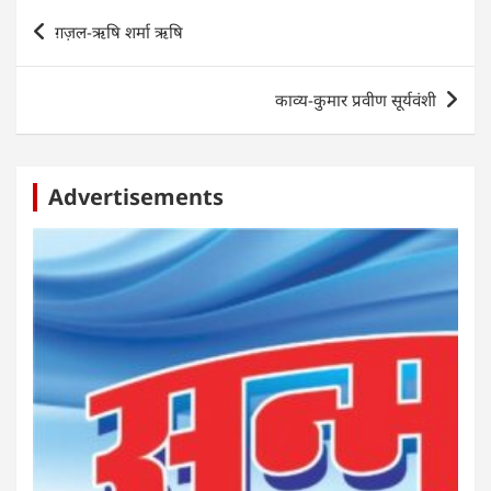
A
b
n
dI
Post
ग़ज़ल-ऋषि शर्मा ऋषि
p
o
g
n
navigation
p
o
er
काव्य-कुमार प्रवीण सूर्यवंशी
k
Advertisements