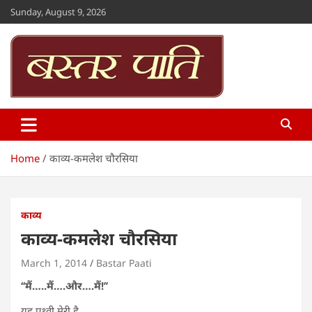
Skip
Sunday, August 9, 2026
to
content
Bastar Paati
www.bastarpaati.com
Home
काव्य-कमलेश चौरसिया
काव्य
काव्य-कमलेश चौरसिया
March 1, 2014
Bastar Paati
‘‘मैं…..मैं….और….मैं!’’
यह पृथ्वी मेरी है