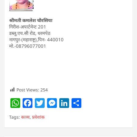
श्रीमती कमलेश चौरसिया
गिरीश-अपार्टमेन्ट 201
डब्लू.एच.सी रोड, धरमपेठ
नागपुर-(महाराष्ट्र),पिन- 440010
मो.-08796077001
Post Views:
254
W
F
T
M
Li
S
h
a
w
e
n
h
Tags:
काव्य
,
प्रवेशांक
at
c
itt
ss
k
ar
s
e
er
e
e
e