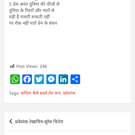
5 प्रेम अनंत दुनिया की चीजों से
दुनिया के रिश्तों और नातों से
घड़ी है चलती रूकती नहीं
पर रोक नहीं पाते प्रेम के बंधन
Post Views:
246
W
F
T
M
Li
S
h
a
w
e
n
h
Tags:
कविता कैसे बदले तेरा रूप
,
प्रवेशांक
at
c
itt
ss
k
ar
s
e
er
e
e
e
A
b
n
dI
Post
प्रवेशांक-रेखाचित्र-सुरेश चितेरा
p
o
g
n
navigation