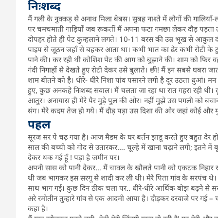
निःशब्द
मैं गली के नुक्कड़ से अनाथ मिला बेबस। सुबह नाश्ते में लोगों की गालियाँ
पर चमचमाती गाड़ियाँ जब रूकतीं मैं अपना फटा गमछा लेकर दौड़ पड़ता उन्ह
दोपहर होते ही पेट कुम्हलाने लगते। 10-11 बरस की उम्र भूख से आकुल
पाइप से जूठन जहाँ से बहकर आता था। कभी भात का ढेर कभी रोटी के टुकडो
पाने की। कर रही थी कोशिश पेट की आग को बुझाने की। शाम को फिर व
गंदी निगाहों से देखते हुए रोटी देकर उसे बुलाते। छी! मैं इन सबसे घबरा
शाम बीतने को है। धीरे- धीरे निशा पांव पसारने लगी है दूर उठता धुआं। म
हुए, कुछ अनकहे निःशब्द सवाल। मैं चलता जा रहा था रात गहरा रही थी। द
आतुर। अनायास ही मेरे पैर मुड़े पुल की ओर। नहीं मुझे उस पगली को बचाना
संग। मेरे कदम तेज हो गये। मैं दौड़ पड़ा उस दिशा की ओर जहां कोई और मु
पहल
सूरज सर पे चढ़ गया है। आज मैडम के घर बर्तन झाडू करते हुए बहुत देर ह
साल की बच्ची को गोद से उतारकर…. चूल्हे में खाना चढ़ाने लगी; इतने में
देकर थक गई हूँ ! पड़ा है जमीन पर।
अपनी सास को पानी देकर… मैं चावल के खौलते पानी को एकटक निहार रही थ
थी जब भागकर इस सरगू से शादी कर ली थी। मेरे पिता गांव के सरपंच थे
साथ भाग गई। कुछ दिन ठीक चला पर.. धीरे-धीरे आर्थिक बोझ बढ़ने से स
अरे रमोतीन तुम्हारे गांव से एक आदमी आया है। दौड़कर दरवाजे पर गई – चम
कहा है।