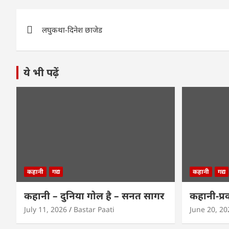
A
b
n
dI
Post
p
o
g
n
लघुकथा-दिनेश छाजेड
navigation
p
o
er
k
ये भी पढ़ें
कहानी
गद्य
कहानी
गद्य
कहानी – दुनिया गोल है – सनत सागर
कहानी-प्र
July 11, 2026
Bastar Paati
June 20, 20