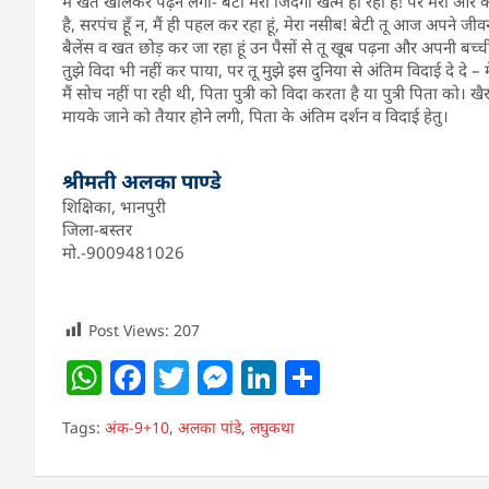
मैं खत खोलकर पढ़ने लगी- बेटी मेरी जिंदगी खत्म हो रही है! पर मेरी 
है, सरपंच हूँ न, मैं ही पहल कर रहा हूं, मेरा नसीब! बेटी तू आज अपने ज
बैलेंस व खत छोड़ कर जा रहा हूं उन पैसों से तू खूब पढ़ना और अपनी बच्ची
तुझे विदा भी नहीं कर पाया, पर तू मुझे इस दुनिया से अंतिम विदाई दे दे –
मैं सोच नहीं पा रही थी, पिता पुत्री को विदा करता है या पुत्री पिता को। 
मायके जाने को तैयार होने लगी, पिता के अंतिम दर्शन व विदाई हेतु।
श्रीमती अलका पाण्डे
शिक्षिका, भानपुरी
जिला-बस्तर
मो.-9009481026
Post Views:
207
W
F
T
M
Li
S
h
a
w
e
n
h
Tags:
अंक-9+10
,
अलका पांडे
,
लघुकथा
at
c
itt
ss
k
ar
s
e
er
e
e
e