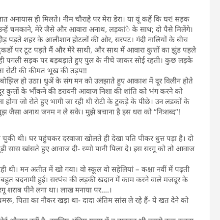
-लात अनायास ही मिलते। नीम चौराहे पर मेरा डेरा। या यूं कहें कि घर! सड़क
ें चमकाने, मेरे जैसे और आवारा अनाथ, लड़कांे के साथ; दो पैसे मिलेंगे।
 दौड़ पड़ते शहर के आलीशान होटलों की ओर, सरपट। गंदी नालियों के बीच
ं पर टूट पड़ते मैं और मेरे साथी, और साथ में आवारा कुत्तों का झुंड पहले
ही पगली सड़क पर बड़बड़ाते हुए पुल के नीचे जाकर सोई रहती। कुछ लड़के
 जाता रोटी की कीमत भूख की तड़प!!
न बोझिल हो उठा। धुअें के संग मन को उलझाते हुए आकाश में दूर विलीन होते
ूर कुत्तों के भौंकने की डरावनी आवाज निशा की शांति को भंग करने को
 होगा जो रोते हुए भागी जा रही थी रोटी के टुकड़े के पीछे। उन लडकों के
झ जैसा अनाथ जनम न ले सके। मुझे बचाना है इस धरा को ‘‘निःशब्द’’!
ो चुकी थी। घर पहुंचकर दरवाजा खोलते ही देखा पति पीकर धुत्त पड़ा है। दो
 बूढ़ी सास खांसते हुए आवाज दी- रम्मो पानी पिला दे। इस सरगू को तो आवाज
ी। मन अतीत में खो गया। वो स्कूल वो सहेलियां – कक्षा नवीं में पढ़ती
। बहुत बदनामी हुई। सरपंच की लड़की खदान में काम करने वाले मजदूर के
रगू शराब पीने लगा था। लाख मनाया पर….।
रू, पिता का नौकर खड़ा था- दादा अंतिम सांस ले रहे हैं- ये खत देने को