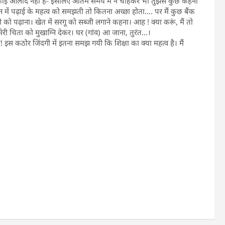
और कोई औलाद नहीं है- इसलिए अंतिम समय में न चाहकर भी तुझसे कुछ कहना
ीवन में पढ़ाई के महत्व को समझती तो कितना अच्छा होता…. पर मैं कुछ बैंक
 को पढ़ाना। खेत में सरगू को सब्जी लगाने कहना। आह ! क्या करूं, मैं तो
 मेरी चिता को मुखाग्नि देकर। घर (गांव) आ जाना, तुरंत…।
खैर! इस कठोर जिंदगी में इतना समझ गयी कि शिक्षा का क्या महत्व है। मैं