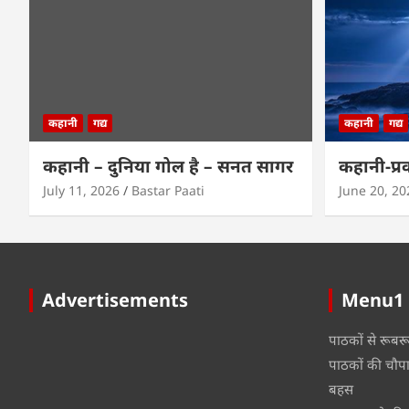
कहानी
गद्य
कहानी
गद्य
कहानी – दुनिया गोल है – सनत सागर
कहानी-प्र
July 11, 2026
Bastar Paati
June 20, 20
Advertisements
Menu1
पाठकों से रूबर
पाठकों की चौप
बहस