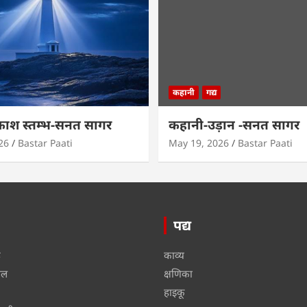
कहानी
गद्य
काश स्तम्भ-सनत सागर
कहानी-उड़ान -सनत सागर
26
Bastar Paati
May 19, 2026
Bastar Paati
पद्य
ू
काव्य
ाल
क्षणिका
हाइकू