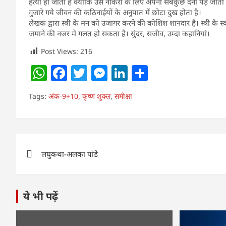
हत्या हो जाती है क्योंकि उसे नौकरी के लिए अपना सबकुछ देना पड़ जाता ह
गुजारे गये जीवन की कठिनाईयों के अनुपात में छोटा दुख होता है।
लेखक द्वारा स्त्री के मन को उजागर करने की कोशिश शानदार है। स्त्री के
जमाने की नजर में गलत हो सकता है। सुंदर, सजीव, उम्दा कहानियां।
Post Views:
216
W
F
T
M
Li
S
h
a
w
e
n
h
Tags:
अंक-9+10
,
कृष्ण शुक्ल
,
समीक्षा
at
c
itt
ss
k
ar
s
e
er
e
e
e
A
b
n
dI
Post
p
o
g
n
लघुकथा-अलका पांडे
navigation
p
o
er
k
ये भी पढ़ें