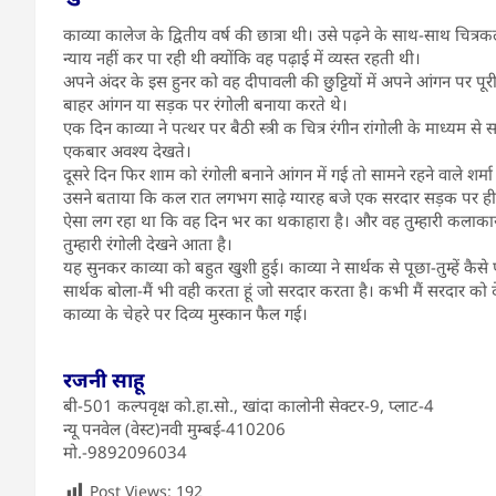
काव्या कालेज के द्वितीय वर्ष की छात्रा थी। उसे पढ़ने के साथ-साथ चि
न्याय नहीं कर पा रही थी क्योंकि वह पढ़ाई में व्यस्त रहती थी।
अपने अंदर के इस हुनर को वह दीपावली की छुट्टियों में अपने आंगन पर 
बाहर आंगन या सड़क पर रंगोली बनाया करते थे।
एक दिन काव्या ने पत्थर पर बैठी स्त्री क चित्र रंगीन रांगोली के म
एकबार अवश्य देखते।
दूसरे दिन फिर शाम को रंगोली बनाने आंगन में गई तो सामने रहने वाले शर
उसने बताया कि कल रात लगभग साढ़े ग्यारह बजे एक सरदार सड़क पर ही ब
ऐसा लग रहा था कि वह दिन भर का थकाहारा है। और वह तुम्हारी कलाकार
तुम्हारी रंगोली देखने आता है।
यह सुनकर काव्या को बहुत खुशी हुई। काव्या ने सार्थक से पूछा-तुम्हें कैस
सार्थक बोला-मैं भी वही करता हूं जो सरदार करता है। कभी मैं सरदार को दे
काव्या के चेहरे पर दिव्य मुस्कान फैल गई।
रजनी साहू
बी-501 कल्पवृक्ष को.हा.सो., खांदा कालोनी सेक्टर-9, प्लाट-4
न्यू पनवेल (वेस्ट)नवी मुम्बई-410206
मो.-9892096034
Post Views:
192