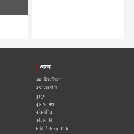
अन्य
अंक विवरणिका
परम सहयोगी
गुडदुम
पुस्तक अंश
प्रतियोगिता
फोटोग्राफी
साहित्यिक उठापटक