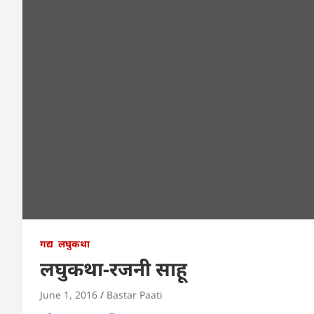
गद्य
लघुकथा
लघुकथा-रजनी साहू
June 1, 2016
Bastar Paati