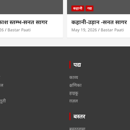
कहानी
गद्य
काश स्तम्भ-सनत सागर
कहानी-उड़ान -सनत सागर
26
Bastar Paati
May 19, 2026
Bastar Paati
पद्य
ू
काव्य
ाल
क्षणिका
हाइकू
तूती
ग़ज़ल
बस्तर
बस्तरनामा