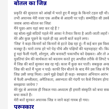
बोतल का जिन्न
प्रकृति की सुन्दरता को आंखों में भरते हुए मैं समुद्र के किनारे टहल रही थ
तभी अचानक मेरी नजर एक अजीब से आदमी पर पड़ी। सम्मोहित सी उसके
जवाब आया-बोतल का जिन्न!
मैंने पूछा-आप यहां क्या कर रहे हैं ?
वह बोला-मुझे सदियों पहले मेरे आका ने तैनात किया है आती-जाती लहरों क
मेरे और कुछ पूछने के पहले ही वह अपनी बातें कहने लगा।
‘जिन्न’ ने कहा-किनारों को किनारों से हटते देख रहा हूं। मैं कई बार इस विशा
मजबूर है। चारो तरफ हरे भरे पेड़ पौधे और पक्षियों की चहचहाहट थी। 
हूं यहां फैली गंदगी, शोरगुल, और बनावटी चकाचौंध को देखकर। और तो 
युवतियां प्रेम की सार्थकता को बदनाम करते हुए अश्लील तरीके से लिपटे पाये
मैं जिन्न की बातें सुनकर सन्न रह गई। काश मैं कुछ कर पाती। सबकुछ अन
जिन्न की बातें मैं भूला न पाई। काफी दिन बीतने के बाद मैंने उस जिन्न से 
जिन्न उसी जगह मिला। उसने मुझे देखते ही कहा- स्वच्छता अभियान आरंभ है
में फैली अश्लीलता, अनैतिकता, असभ्यता की गंदगी पर कैसे नियंत्रण होग
समझाया जायेगा ?
मेरे मुंह से अनायस ही निकल गया-अध्यात्म ही हमारी संस्कृति को बचा सकत
बचा सकते हैं।
मेरी बातें सुनकर अचानक जिन्न न जाने कहां गायब हो गया।
पुरूस्कार