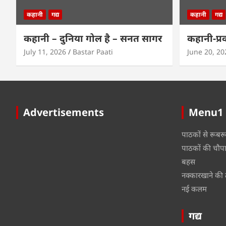
कहानी
गद्य
कहानी
गद्य
कहानी – दुनिया गोल है – सनत सागर
कहानी-प्र
July 11, 2026
Bastar Paati
June 20, 20
Advertisements
Menu1
पाठकों से रूबर
पाठकों की चौप
बहस
नक्कारखाने की 
नई कलम
गद्य