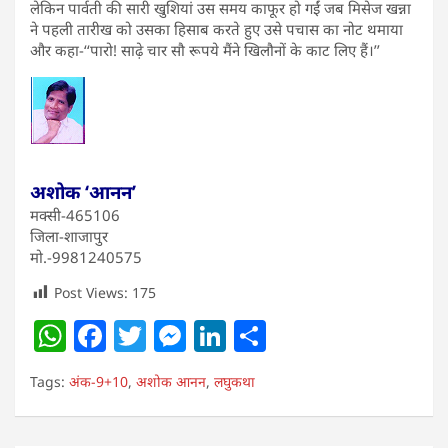
लेकिन पार्वती की सारी खुशियां उस समय काफूर हो गईं जब मिसेज खन्ना
ने पहली तारीख को उसका हिसाब करते हुए उसे पचास का नोट थमाया
और कहा-‘‘पारो! साढ़े चार सौ रूपये मैंने खिलौनों के काट लिए हैं।’’
अशोक ‘आनन’
मक्सी-465106
जिला-शाजापुर
मो.-9981240575
Post Views:
175
W
F
T
M
Li
S
h
a
w
e
n
h
Tags:
अंक-9+10
,
अशोक आनन
,
लघुकथा
at
c
itt
ss
k
ar
s
e
er
e
e
e