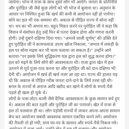
जायेगा। भोज में राजा के साथ दूसरे लोग भी आयेंगे। जनता के प्रतिनिधि
और पुरोहित जी जैसे कुछ लोगों को भी भोज में बुलाना था। अनुमान के
आधार पर निश्चित हुआ कि खर्च की कमी से आयोजन नहीं हो पायेगा।
सोने का हल भी एक समस्या थी। अकाल से पीड़ित राज्य में सोना नहीं
था। धन का भी अभाव था। बहुत मिन्नत करने पर पुरोहित जी ने कहा कि
विधान में संशोधन हेतु उन्हें फिर से पतरा देखना होगा और गणना करनी
होगी। उन्हें दुबारे दक्षिणा दिया गया। ‘‘अभावे शाली चूर्णम्’’ की उक्ति देते
हुए पुरोहित जी ने कामचलाऊ उपाय खोज निकाला, ‘‘अभाव में लकड़ी के
हल पर सोना मढ़वा कर भी काम चलाया जा सकता है।’’ उन्होंने आगे
बताया-‘‘पर इसके लिये शुद्धिकरण यज्ञ द्वारा हल को शुद्ध करना होगा।’’
हल को मढ़ने के लिये सोने की आवश्यकता थी। राजा द्वारा खेत में हल
उतारने से पूर्व पूजा-पाठ करना था और पुरोहित जी को दान-दक्षिणा भी
देनी थी। आयोजन में खर्च ही खर्च नज़र आ रहा था। राज्य की हालत यह
थी कि अकाल से पीड़ित गरीब जनता दाने-दाने के लिये तरस रही थी।
बगल के राज्यों से अनाज आदि खरीद कर खाने में लोगों के रुपये-पैसे
पहले ही खत्म हो चुके थे।
लोगों के पास लोटा-थाली जैसे दैनिक आवश्यकता के कुछ सामान बचे हुए
थे। अकाल की बात ठहरी और पुरोहित जी का परामर्श। खेत में राजा से
हल तो चलवाना ही था। लोग पड़ोसी राज्यों में जाकर अपना-अपना सामान
बेच कर आयोजन सबंधी आवश्यक सामान एकत्रित करने लगे। आयोजन
की तैयारी तो हो गयी, मगर घर-घर के सामान और रुपये-पैसे निकल गये।
आयोजन में राजा आये। उन्होंने खेत में हल भी चलाया।और आयोजन