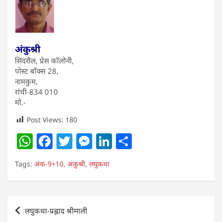
अंकुश्री
सिदरौल, प्रेस कॉलोनी,
पोस्ट बॉक्स 28,
नामकुम,
रांची-834 010
मो.-
Post Views:
180
W
F
T
M
Li
S
h
a
w
e
n
h
Tags:
अंक-9+10
,
अंकुश्री
,
लघुकथा
at
c
itt
ss
k
ar
s
e
er
e
e
e
A
b
n
dI
Post
लघुकथा-प्रह्लाद श्रीमाली
p
o
g
n
navigation