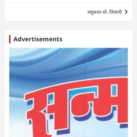
p
o
er
लघुकथा-मो. जिलानी
k
Advertisements