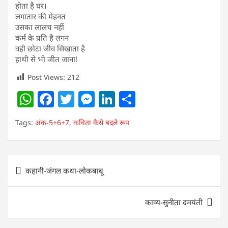
होता है घर।
लगातार की मेहनत
उसका लालच नहीं
कर्म के प्रति है लगन
वही छोटा जीव सिखाता है
हाथी से भी जीत जाना!
Post Views:
212
W
F
T
M
Li
S
h
a
w
e
n
h
Tags:
अंक-5+6+7
,
कविता कैसे बदले रूप
at
c
itt
ss
k
ar
s
e
er
e
e
e
A
b
n
dI
Post
कहानी-जंगल कथा-लोकबाबू
p
o
g
n
navigation
p
o
er
काव्य-सुनीता दमयंती
k