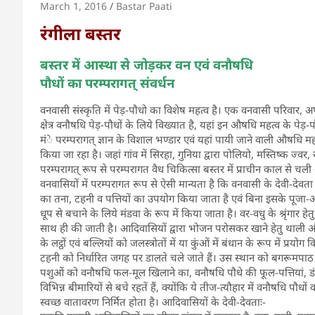
March 1, 2016
Bastar Paati
रंगीला बस्तर
बस्तर में आस्था से जोड़कर वन एवं वनौषधि
पौधों का परम्परागत् संवर्धन
वनवासी संस्कृति में पेड़-पौधो का विशेष महत्व है। एक वनवासी परिवार, 
क्षेत्र वनौषधि पेड़-पौधों के लिये विख्यात है, यहां इन औषधि महत्व के पेड़-पौ
मंे परम्परागत् ज्ञान के विशाल भण्डार एवं यहां पायी जाने वाली औषधि मह
किया जा रहा है। जहां गांव में सिरहा, गुनिया द्वारा पोलियो, मस्तिष्क ज्वर,
परम्परागत् रूप से परम्परागत वैध चिकित्सा बस्तर में प्राचीन काल से च
वनवासियों में परम्परागत रूप से ऐसी मान्यता है कि वनवासी के देवी-देवता वृक्ष
का तना, टहनी व पत्तियों का उपयोग किया जाता है एवं बिना इसके पूजा-अर्च
धूप से बचाने के लिये मंडवा के रूप में किया जाता है। वर-वधु के श्रृंगार हेतु 
साथ ही की जाती है। आदिवासियों द्वारा भोजन परोसकर खाने हेतु थाली 
के लट्ठों एवं बल्लियों को जलस्त्रोतों में या कुंओं में बंधान के रूप में प
टहनी को निर्धारित जगह पर डालते चले जाते हैं। उस स्थान को बगरूमपाठ कहते
पशुओं को वनौषधि फल-मूल खिलाने का, वनौषधि पौधे की फूल-पत्तियां, डंठल
विभिन्न बीमारियों से बचे रहतें हैं, क्योंकि ये तीज-त्यौहार में वनौषधि पौधों
स्वच्छ वातावरण निर्मित होता है। आदिवासियों के देवी-देवताः-