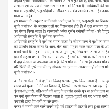
प्रकृति पुजारी आदिवासियों का जीवन जंगल में गुजरता है, हवा, पानी, 
संस्कृति एवं परम्परा में स्पष्ट रूप से देखने को मिलता है। आदिवासी की जा
गोत्र के पेड़-पौधों, पशु-पक्षियों से जीवन भर संबंध स्थापित रखता है। उनका
माना जाता है।
इस मान्यता के अनुसार आदिवासी अपने कुल के वृक्ष, पशु-पक्षी का शिकार या व
सूची क्रमांक-1 के अनुसार वृक्षों पर विराजमान होते हैं। ये वृक्ष सामान्य वृक्
का रोपण किया जाता है। ग्रामवासी अनेक दुर्लभ वनौषधि पौधांे को देवगुड़ी
आदिवासी संस्कृति में वृक्षों का उपयोगः-
आदिवासी संस्कृति में वृक्षों का बहुत महत्व है। जीवन मरण में वृक्षों का उपयोग
का उपयोग किया जाता है। आम, बेल-बांस, महुआ-साल-साजा पत्ता के अर्पण 
बनाये जाते हैं। मड़वा में आम, बांस, जामुन, गुलर, छिंद पत्ती डाला जाता है।
होने से महुआ वृक्ष के नीचे दफनाया जाता है। गर्भवती स्त्री के मरने से गांव 
में दाह संस्कार या दफनाया जाता है, जिस गांव का निवासी है। अन्यत्र गा
परिस्थिति में दूसरे गांव में दाह संस्कार या दफनाना आवश्यक हो तो उस गा
सूची क्रमांक-1ः-
आदिवासी संस्कृति में वृक्षों का विवाह परम्परानुसार किया जाता है। आम व
शाखा को फूआ को देने का विधान है, जिससे आपसी सम्बन्ध बना रहता है।
कुंवारा-कंुवारी, पति-पत्नी की मृत्यु के उपरांत उनके पुत्र या प्रपौत्र द्
कर उन्हें कुल देवता में मिलाया जाता है। पुतला-पुतली को घर अथवा रास्ते
वनवासी द्वारा देव-वनों का संरक्षणः-
बस्तर में मनाये जाने वाले सबसे बड़े पर्व दशहरा में शहर से लगा हुआ साल व