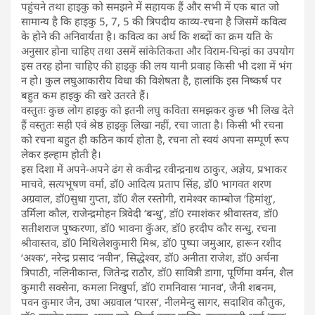
पहुंचने तथा हाइकु को समझने में सहायक हैं और सभी में एक बात जो
सामान्य है कि हाइकु 5, 7, 5 की त्रिपदीय काव्य-रचना है जिसमें कवित्व
के होने की अनिवार्यता है। कवित्व का अर्थ कि शब्दों का क्रम यति के
अनुसार होना चाहिए तथा उसमें सांकेतिकता और विराम-चिन्हां का उपयोग
इस तरह होना चाहिए की हाइकु की लय यानी प्रवाह किसी भी दशा में भंग
न हो। कुल लघुआकारीय विधा की विशेषता है, हालांकि इस निष्कर्ष पर
बहुत कम हाइकु की खरे उतरते हैं।
वस्तुतः कुछ लोग हाइकु को इतनी लघु कविता समझकर कुछ भी लिख देते
हैं वस्तुतः सही एवं श्रेष्ठ हाइकु लिखा नहीं, रचा जाता है। किसी भी रचना
को रचना बहुत ही कठिन कार्य होता है, रचना तो स्वयं अपना सम्पूर्ण रूप
लेकर इल्हाम होती है।
इस दिशा में अपने-अपने ढंग से कवीन्द्र रवीन्द्रनाथ ठाकुर, अज्ञेय, प्रभाकर
माचवे, सत्यभूषण वर्मा, डॉ0 आदित्य प्रताप सिंह, डॉ0 भागवत शरण
अग्रवाल, डॉ0सुधा गुप्ता, डॉ0 शैल रस्तोगी, रामेश्वर काम्बोज ‘हिमांशु‘,
उर्मिला कौल, राजेन्द्रमोहन त्रिवेदी ‘बन्धु‘, डॉ0 रमाशंकर श्रीवास्तव, डॉ0
सतीशराज पुष्करणा, डॉ0 भावना कुॅअर, डॉ0 हरदीप कौर सन्धु, रचना
श्रीवास्तव, डॉ0 मिथिलेशकुमारी मिश्र, डॉ0 पुष्पा जमुआर, हारून रशीद
‘अश्क‘, नरेन्द्र प्रसाद ‘नवीन‘, सिद्धेश्वर, डॉ0 अनीता राजेश, डॉ0 अर्चना
त्रिपाठी, नलिनीकान्त, जितेन्द्र राठौर, डॉ0 सावित्री डागा, पूर्णिमा वर्मन, शैल
कुमारी सक्सेना, कमला निखुर्पा, डॉ0 रामनिवास ‘मानव‘, जैनी शबनम,
पवन कुमार जैन, उषा अग्रवाल ‘पारस‘, नीलमेन्दु सागर, सदाशिव कौतुक,