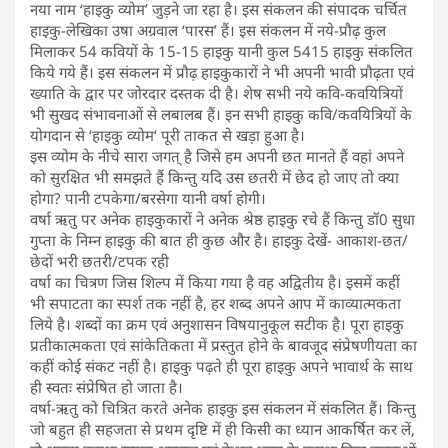
नया नाम ‘हाइकु व्योम’ जुड़ने जा रहा है। इस संकलन की संपादक चर्चित
हाइकु-लेखिका उषा अग्रवाल ‘पारस’ हैं। इस संकलन में नये-प्रौढ़ कुल
मिलाकर 54 कवियों के 15-15 हाइकु यानी कुल 5415 हाइकु संकलित
किये गये हैं। इस संकलन में प्रौढ़ हाइकुकारों ने भी अपनी भावी प्रौढ़ता एवं
ख्याति के द्वार पर जोरदार दस्तक दी है। शेष सभी नये कवि-कवयित्रियों
भी सुखद संभावनाओं से लबालब हैं। इन सभी हाइकु कवि/कवयित्रियों के
योगदान से ‘हाइकु व्योम‘ पूरी ताकत से खड़ा हुआ है।
इस व्योम के नीचे सारा जगत् है जिसे हम अपनी छत मानते हैं वहां अपने
को सुरक्षित भी समझते हैं किन्तु यदि उस छतरी में छेद हो जाए तो क्या
होगा? पानी टपकेगा/बरसेगा यानी वर्षा होगी।
वर्षा ऋतु पर अनेक हाइकुकारों ने अनेक श्रेष्ठ हाइकु रचे हैं किन्तु डॉ0 सुधा
गुप्ता के निम्न हाइकु की बात ही कुछ और है। हाइकु देखें- आकाश-छत/
छेदों भरी छतरी/टपक रही
वर्षा का चित्रण जिस शिल्प में किया गया है वह अद्वितीय है। इसमें कहीं
भी सपाटता का स्पर्श तक नहीं है, हर शब्द अपने आप में काव्यात्मकता
लिये है। शब्दों का क्रम एवं अनुशासन विषयानुकूल सटीक है। पूरा हाइकु
प्रतीकात्मकता एवं सांकेतिकता में प्रस्तुत होने के बावजूद संप्रेषणीयता का
कहीं कोई संकट नहीं है। हाइकु पढ़ते ही पूरा हाइकु अपने भावार्थ के साथ
ही स्वतः संप्रेषित हो जाता है।
वर्षा-ऋतु को चित्रित करते अनेक हाइकु इस संकलन में संकलित हैं। किन्तु
जो बहुत ही सहजता से प्रथम दृष्टि में ही किसी का ध्यान आकर्षित कर लें,