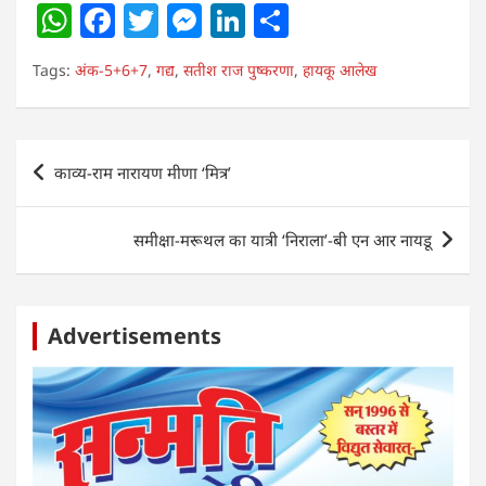
W
F
T
M
Li
S
h
a
w
e
n
h
Tags:
अंक-5+6+7
,
गद्य
,
सतीश राज पुष्करणा
,
हायकू आलेख
at
c
itt
ss
k
ar
s
e
er
e
e
e
A
b
n
dI
Post
काव्य-राम नारायण मीणा ‘मित्र’
p
o
g
n
navigation
p
o
er
समीक्षा-मरूथल का यात्री ‘निराला’-बी एन आर नायडू
k
Advertisements