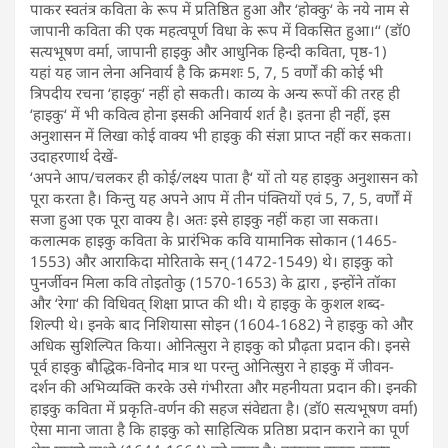
पाकर स्वतंत्र कविता के रूप में प्रतिष्ठित हुआ और ‘होक्कु‘ के नये नाम से
जापानी कविता की एक महत्वपूर्ण विधा के रूप में विकसित हुआ।‘‘ (डॉ0
सत्यभूषण वर्मा, जापानी हाइकु और आधुनिक हिन्दी कविता, पृष्ठ-1)
यहां यह जान लेना अनिवार्य है कि क्रमशः 5, 7, 5 वर्णों की कोई भी
त्रिपदीय रचना ‘हाइकु‘ नहीं हो सकती। काव्य के अन्य रूपों की तरह ही
‘हाइकु‘ में भी कवित्व होना इसकी अनिवार्य शर्त है। इतना ही नहीं, इस
अनुशासन में लिखा कोई वाक्य भी हाइकु की संज्ञा प्राप्त नहीं कर सकता।
उदाहरणार्थ देखें-
‘अपने आप/चलकर ही कोई/लक्ष्य पाता है‘ यों तो यह हाइकु अनुशासन को
पूरा करता है। किन्तु यह अपने आप में तीन पंक्तियों एवं 5, 7, 5, वर्णों में
सजा हुआ एक पूरा वाक्य है। अतः इसे हाइकु नहीं कहा जा सकता।
कलात्मक हाइकु कविता के प्रारंभिक कवि यामानिक सोकान (1465-
1553) और आराकिदा मोरिताके सन् (1472-1549) थे। हाइकु को
पुनर्जीवन मिला कवि तोइतोकु (1570-1653) के द्वारा , इन्होंने तॉका
और ‘रेगा‘ की विधिवत् शिक्षा प्राप्त की थी। ये हाइकु के कुशल शब्द-
शिल्पी थे। इनके बाद निशियासा सोइन (1604-1682) ने हाइकु को और
अधिक सुशिल्पित किया। ओनित्सुरा ने हाइकु को प्रौढ़ता प्रदान की। इनसे
पूर्व हाइकु बौद्धिक-विनोद मात्र था परन्तु ओनित्सुरा ने हाइकु में जीवन-
दर्शन की अभिव्यक्ति करके उसे गंभीरता और महनीयता प्रदान की। इनकी
हाइकु कविता में प्रकृति-वर्णन की सहज संवेद्यता है। (डॉ0 सत्यभूषण वर्मा)
ऐसा माना जाता है कि हाइकु को साहित्यिक प्रतिष्ठा प्रदान कराने का पूर्ण