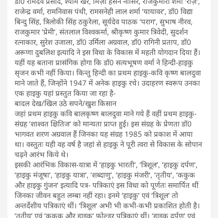
डॉ0 रामदेव प्रसाद, श्याम खरे, मिर्ज़ा हसन नासिर, राजकुमारी शर्मा ‘राज़‘,
राजेन्द्र वर्मा, रामनिवास पंथी, रामसनेही लाल शर्मा ‘यायावर‘, डॉ0 विद्या
बिन्दु सिंह, त्रिलोकी सिंह ठकुरेला, सूर्यदेव पाठक ‘पराग‘, सुभाष नीरव,
राजकुमार ‘प्रेमी‘, संतलाल विश्वकर्मा, श्रीकृष्ण कुमार त्रिवेदी, सुदर्शन
रत्नाकार, सुरेश उजाला, डॉ0 उर्मिला अग्रवाल, डॉ0 रागिनी प्रताप, डॉ0
अरूणा दुबलिश इत्यादि ने इस विधा के विकास में महती योगदान दिया हैं।
यहीं यह बताना प्रासंगिक होगा कि डॉ0 सत्यभूषण वर्मा ने हिन्दी-हाइकु
सृजन कभी नहीं किया। किन्तु हिन्दी का प्रथम हाइकु-कवि कृष्ण बालदुवा
माने जाते हैं, जिन्होंने 1947 में अनेक हाइकु रचे। उदाहरण स्वरूप उनका
एक हाइकु यहां प्रस्तुत किया जा रहा है-
बादल देख/खिल उठे सपने/खुश किसान
जहां प्रथम हाइकु कवि बालकृष्ण बालदुवा माने गये हैं वहीं प्रथम हाइकु-
संग्रह ‘शाश्वत क्षितिज‘ को मान्यता प्राप्त हुई। इस संग्रह के प्रेणता डॉ0
भागवत शरण अग्रवाल हैं जिनका यह संग्रह 1985 को प्रकाश में आया
था। वस्तुतः यही वह वर्ष है जहां से हाइकु ने पूरी त्वरा से विकास के सोपान
चढ़ने आरंभ किये थे।
इसकी आरंभिक विकास-यात्रा में ‘हाइकु भारती‘, ‘त्रिशूल‘, ‘हाइकु दर्पण‘,
‘हाइकु मंजूषा‘, ‘हाइकु यात्रा‘, ‘शब्दाणु‘, ‘हाइकु मंजरी‘, ‘तृतीय‘, ‘ककुक
और हाइकु गुंजन‘ इत्यादि पत्र- पत्रिकाएं इस विधा को पूर्णतः समार्पित थीं
जिनका जीवन बहुत लम्बा नहीं रहा। इनमे ‘हाइकु‘ एवं ‘त्रिशूल‘ तो
अन्तर्देशीय पत्रिकाएं थीं। ‘त्रिशूल‘ अभी भी कभी-कभी प्रकाशित होती है।
‘तृतीय‘ एवं ‘ककुक और हाइकु‘ फोल्डर पत्रिकाएं थीं। ‘हाइकु दर्पण‘ एवं