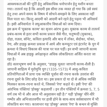
आवश्यकताओं की पूर्ति हेतु अधिकाधिक धनोपार्जन हेतु मशीन बनता
गया। तात्पर्य यह है कि आदमी इस सीमा तक व्यस्त हो गया कि उसे स्वयं
हेतु तथा अपने समय के विषय में सोचने-समझने के लिए अवकाश नहीं
मिल पाता था। किन्तु आदमी को आदमी बने रहने हेतु पढ़ना भी अनिवार्य
है। इसी अनिवार्यता ने लघुआकारीय विधाओं को जन्म दिया।
इस क्रम में ‘मुक्तक काव्य‘ का सृजन आंरभ हुआ। मुक्तक काव्य से तात्पर्य
प्रबंध-काव्य से इतर सभी काव्य प्रकार जैसे गीत, चतुष्पदी (मुक्तक),
दोहा, ग़ज़ल, सॉनेट, कविता इत्यादि और बाद में तॉका, सेदोका, चोका,
रेगा, और हाइकु क्रमशः प्रकाश में आये और कम्प्यूटर एवं इंटरनेट के युग में
क्रमशः ये विधाएं विकास की यात्रा पर चल पड़ीं। इन सभी जापानी काव्य
विधाओं में अब हाइकु अपेक्षाकृत अधिक लोकप्रियता अर्जित करता जा
रहा है।
डॉ0 सत्यभूषण वर्मा के अनुसार, ‘‘हाइकु मूलतः जापानी काव्य-शैली है।
जापानी साहित्य में मुरोमुचि युग (1335-1573) में आशु-कविता
प्रतियोगिताओं में प्रायः एक व्यक्ति पूर्वांश की रचना करके उत्तरांश की
रचना दूसरे के लिए छोड़ देता था। इस प्रकार दो या दो से अधिक व्यक्ति
मिलकर काव्य-रचना करते थे, जिसको ‘रेगा‘ कहते थे। इसी ‘रेगा‘ की
आंरभिक पंक्तियां ‘होक्कु‘ कहलायीं । इन तीन पंक्तियों में क्रमशः 5, 7, 5
वर्ण तब भी थे और आज भी अनुशासन वही है।‘‘ यही ‘होक्कु‘ धीरे-धीरे
गम्भीर और अभिजातवर्गीय पर हावी होने के साथ-साथ सर्वसाधारण में भी
लोकप्रिय बन गया। कालान्तर यह ‘होक्कु‘ अथवा ‘रेगा‘ के बन्धन से मुक्ति