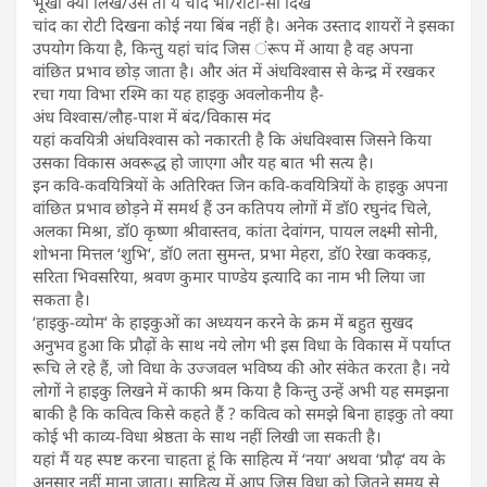
भूखा क्या लिखे/उसे तो ये चांद भी/रोटी-सा दिखे
चांद का रोटी दिखना कोई नया बिंब नहीं है। अनेक उस्ताद शायरों ने इसका
उपयोग किया है, किन्तु यहां चांद जिस ंरूप में आया है वह अपना
वांछित प्रभाव छोड़ जाता है। और अंत में अंधविश्वास से केन्द्र में रखकर
रचा गया विभा रश्मि का यह हाइकु अवलोकनीय है-
अंध विश्वास/लौह-पाश में बंद/विकास मंद
यहां कवयित्री अंधविश्वास को नकारती है कि अंधविश्वास जिसने किया
उसका विकास अवरूद्ध हो जाएगा और यह बात भी सत्य है।
इन कवि-कवयित्रियों के अतिरिक्त जिन कवि-कवयित्रियों के हाइकु अपना
वांछित प्रभाव छोड़ने में समर्थ हैं उन कतिपय लोगों में डॉ0 रघुनंद चिले,
अलका मिश्रा, डॉ0 कृष्णा श्रीवास्तव, कांता देवांगन, पायल लक्ष्मी सोनी,
शोभना मित्तल ‘शुभि‘, डॉ0 लता सुमन्त, प्रभा मेहरा, डॉ0 रेखा कक्कड़,
सरिता भिवसरिया, श्रवण कुमार पाण्डेय इत्यादि का नाम भी लिया जा
सकता है।
‘हाइकु-व्योम‘ के हाइकुओं का अध्ययन करने के क्रम में बहुत सुखद
अनुभव हुआ कि प्रौढ़ों के साथ नये लोग भी इस विधा के विकास में पर्याप्त
रूचि ले रहे हैं, जो विधा के उज्जवल भविष्य की ओर संकेत करता है। नये
लोगों ने हाइकु लिखने में काफी श्रम किया है किन्तु उन्हें अभी यह समझना
बाकी है कि कवित्व किसे कहते हैं ? कवित्व को समझे बिना हाइकु तो क्या
कोई भी काव्य-विधा श्रेष्ठता के साथ नहीं लिखी जा सकती है।
यहां मैं यह स्पष्ट करना चाहता हूं कि साहित्य में ‘नया‘ अथवा ‘प्रौढ़‘ वय के
अनुसार नहीं माना जाता। साहित्य में आप जिस विधा को जितने समय से