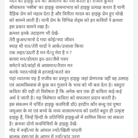
नंदन का हाइकु प्रेम की आवारगी को पेश करता है। राजीव कुमार
श्रीवास्तव ‘नसीब‘ का हाइकु वासनाभाव को हाइकु प्रत्यक्ष करता है यानी
दैहिक प्रेम को महत्व देता है और विनीता यादव का हाइकु प्रेम हुए धोखे
को सामने लाती हैं। यानी प्रेम के विभिन्न शेड्स को इन कवियों ने क्रमशः
इस प्रकार सामने रखा है।
क्रमशः इनके उदाहरण भी देखें-
तेरी छुअन/मानो दे गया कोई/नया जीवन
स्याह थी रात/तेरी यादों ने आके/उजाला किया
एक लहर/उठती है मन में/तू मेरा है न ?
बावरा मन/डोलता इत-उत/जैसे पवन
समेटने को/बांहों से आसमान/तैयार मन
करके प्यार/धोखे से हरजाई/करते वार
यहां ध्यातव्य यह है राजीव का प्रस्तुत हाइकु जहां प्रेमपरक वहीं वह उत्साह
एवं आत्मविश्वास से कुछ कर गुज़रने के भाव को भी बल देता हे। वस्तुतः
कविता की यही तो विशेषता है कि अनेक बार एक ही कविता कई-कई
अर्थ दे जाती है। यह विशेषता कविता को सफलता प्रदान करती है।
इस संकलन में चर्चित हाइकु कवयित्री डॉ0 हरदीप कौर सन्धु एवं पुष्पा
जमुआर के मां एवं बच्चे के मध्य वात्सल्यभाव को दर्शाते बहुत ही उत्कृष्ट
हाइकु हैं, जिन्हें हिन्दी के प्रतिनिधि हाइकुओं में शामिल किया जा सकता
है। क्रमशः दोनो कवयित्रियों के हाइकु देखें-
गोद में नन्हीं/मां के आंचल ज्यों/खिली चांदनी
बालक हंसा/मां के आंगन में ज्यों/चांद उतरा