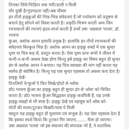
तिनका लिये/चिड़िया थक गयी/डाली न मिली
मोर दुखी है/गुदगदाता नहीं/अब मौसम
इन तीनों हाइकुओं की भिन्न-भिन्न संवेदनाएं हैं जो पर्यावरण को प्रदूषण से
बचाने हेतु सोचने को विवश करती है। प्रकृति-चित्रण करती अन्य जिन
रचनाकारों की रचनाएं हृदय-स्पर्श करती हैं उनमें उषा ‘अग्रवाल ‘पारस’, डॉ.
भावना
कुंअर, अशोक आनन इत्यादि प्रमुख है। हालांकि इन तीनों रचनाकारों की
संवेदनाएं बिल्कुल भिन्न हैं। अशोक आनन का हाइकु शब्दों में एक सुन्दर
दृश्य या चित्र कह लें, प्रस्तुत करता है। ऐसा दृश्य प्रायः सभी ने जीवन में
कभी-न-कभी अवश्य देखा होगा किन्तु इसे हाइकु का विषय बहुत ही सुन्दर
ढंग से अशोक आनन ने बनाया। यह चित्र व्याख्या की मांग नहीं करता यह
स्वमेव ही संप्रेषित है। किन्तु यह एक सुन्दर एहसास तो अवश्य करा देता है।
हाइकु देखें-
तितलियों ने/फूलों पे फिर लिखे/होठों से श्लोक
डॉ0 भावना कुॅअर का हाइकु बहुत ही सुन्दर ढंग से ‘ओस‘ को चित्रित
करता है। डॉ0 भावना कुॅअर सिद्धहस्त हाइकु-कवयित्री हैं, यह उनके
हाइकु-संग्रहों से भी स्पष्ट है। हाइकु देखें एवं महसूस करें ओस को-
मोती की माला/टूटकर बिखरी/घास पे मिली
वस्तुतः यह हाइकु बहुत ही मुलायम एवं नाजुक है। यह ऐसा एहसास देता है
कि इसका स्पर्श किया कि टूटकर गिर जाएगा……… मैला हो जाएगा।
उषा अग्रवाल ‘पारस‘ जो इस संकलन की संपादक भी हैं, ने शताधिक