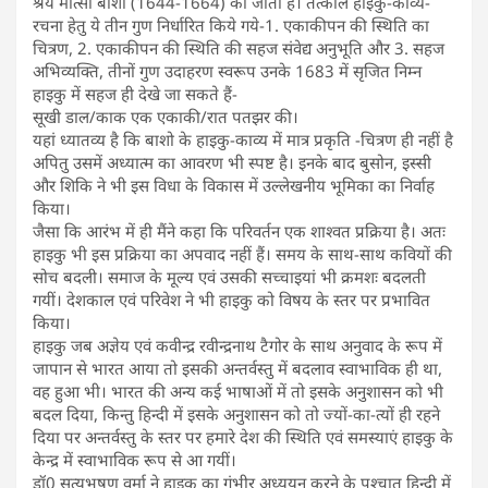
श्रेय मात्सो बाशो (1644-1664) को जाता है। तत्काल हाइकु-काव्य-
रचना हेतु ये तीन गुण निर्धारित किये गये-1. एकाकीपन की स्थिति का
चित्रण, 2. एकाकीपन की स्थिति की सहज संवेद्य अनुभूति और 3. सहज
अभिव्यक्ति, तीनों गुण उदाहरण स्वरूप उनके 1683 में सृजित निम्न
हाइकु में सहज ही देखे जा सकते हैं-
सूखी डाल/काक एक एकाकी/रात पतझर की।
यहां ध्यातव्य है कि बाशो के हाइकु-काव्य में मात्र प्रकृति -चित्रण ही नहीं है
अपितु उसमें अध्यात्म का आवरण भी स्पष्ट है। इनके बाद बुसोन, इस्सी
और शिकि ने भी इस विधा के विकास में उल्लेखनीय भूमिका का निर्वाह
किया।
जैसा कि आरंभ में ही मैंने कहा कि परिवर्तन एक शाश्वत प्रक्रिया है। अतः
हाइकु भी इस प्रक्रिया का अपवाद नहीं हैं। समय के साथ-साथ कवियों की
सोच बदली। समाज के मूल्य एवं उसकी सच्चाइयां भी क्रमशः बदलती
गयीं। देशकाल एवं परिवेश ने भी हाइकु को विषय के स्तर पर प्रभावित
किया।
हाइकु जब अज्ञेय एवं कवीन्द्र रवीन्द्रनाथ टैगोर के साथ अनुवाद के रूप में
जापान से भारत आया तो इसकी अन्तर्वस्तु में बदलाव स्वाभाविक ही था,
वह हुआ भी। भारत की अन्य कई भाषाओं में तो इसके अनुशासन को भी
बदल दिया, किन्तु हिन्दी में इसके अनुशासन को तो ज्यों-का-त्यों ही रहने
दिया पर अन्तर्वस्तु के स्तर पर हमारे देश की स्थिति एवं समस्याएं हाइकु के
केन्द्र में स्वाभाविक रूप से आ गयीं।
डॉ0 सत्यभूषण वर्मा ने हाइकु का गंभीर अध्ययन करने के पश्चात् हिन्दी में