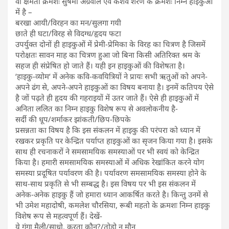
वो क्षमता क्रमशः सुषमा अग्रवाल एवं केशव शरण के क्रमशः निम्न हाइकुओं
में है –
बरखा आयी/विरहन का मन/सुलगा गयी
छाते ही घटा/विरह से विदग्ध/हृदय फटा
उपर्युक्त दोनों ही हाइकुओं में प्रेमी-प्रेमिका के विरह का चित्रण है जिसमें
परोक्षतः सावन माह का चित्रण हुआ जो बिना किसी अतिरिक्त श्रम के
सहज ही संप्रेषित हो जाते हैं। यही इन हाइकुओं की विशेषता है।
‘हाइकु-व्योम‘ में अनेक कवि-कवयित्रियों ने प्रायः सभी ऋतुओं को अपने-
अपने ढंग से, अपने-अपने हाइकुओं का विषय बनाया है। इनमें कतिपय ऐसे
है जों पढ़ते ही हृदय की गहराइयों में उतर जाते हैं। ऐसे ही हाइकुओं में
अनिता ललित का निम्न हाइकु विशेष रूप से अवलोकनीय है-
सर्दी की धूप/शर्माकर झांकती/छिप-छिपके
प्रसन्नता का विषय है कि इस संकलन में हाइकु की परंपरा को ध्यान में
रखकर प्रकृति पर केन्द्रित पर्याप्त हाइकुओं का सृजन किया गया है। इसके
साथ ही रचनाकरों ने समसामयिक समस्याओं पर भी स्वयं को केन्द्रित
किया है। हमारी समसामयिक समस्याओं में अधिक रेखांकित करने योग
समस्या प्रदूषित पर्यावरण की है। पर्यावरण समसामयिक समस्या होने के
साथ-साथ प्रकृति से भी सम्बद्ध है। इस विषय पर भी इस संकलन में
अनेक-अनेक हाइकु हैं जो हमारा ध्यान आकर्षित करते है। किन्तु उनमें से
भी उमेश महादोषी, कमलेश चौरसिया, रूबी महतो के क्रमशः निम्न हाइकु
विशेष रूप से महत्वपूर्ण हैं। देखें-
ये गंगा मैली/साधो, करता कौन?/तोड़ो न मौन