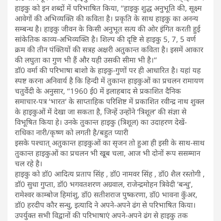
हाइकु को इन शब्दों में परिभाषित किया, ‘‘हाइकु शुद्ध अनुभूति की, सूक्ष्म
आवेगों की अभिव्यक्ति की कविता है। प्रकृति के साथ हाइकु का अनन्य
सम्बन्ध है। हाइकु जीवन के किसी अनुभूत सत्य की ओर इंगित करती हुई
सांकेतिक काव्य-अभिव्यक्ति है। शिल्प की दृष्टि से हाइकु 5, 7, 5 वर्ण
क्रम की तीन पंक्तियों की सत्रह अक्षरी अतुकान्त कविता है। इसमें आकार
की लघुता का गुण भी हैं और यही उसकी सीमा भी है।‘‘
डॉ0 वर्मा की परिभाषा बाशो के हाइकु-गुणों पर ही आधारित है। यहां यह
स्पष्ट करना अनिवार्य है कि हिन्दी में तुकान्त हाइकुओं का प्रचलन रामायण
चतुर्वेदी के अनुसार, ‘‘1960 ई0 में इलाहबाद से प्रकाशित दैनिक
समाचार-पत्र ‘भारत‘ के साप्ताहिक परिशिष्ट में प्रकाशित रवीन्द्र नाथ शुक्ल
के हाइकुओं में देखा जा सकता है, जिन्हें उन्होंने ‘त्रिशूल‘ की संज्ञा से
विभूषित किया हे। उनके तुकान्त हाइकु (त्रिशूल) का उदाहरण देखें-
राधिका नारी/कृष्ण को लगती है/बहुत प्यारी
इसके पश्चात् अतुकान्त हाइकुओं का सृजन तो हुआ ही इसी के साथ-साथ
तुकान्त हाइकुओं का प्रचलन भी खूब चला, आज भी दोनों रूप ससम्मान
चल रहे है।
हाइकु को डॉ0 आदित्य प्रताप सिंह , डॉ0 नामवर सिंह , डॉ0 शैल रस्तोगी ,
डॉ0 सुधा गुप्ता, डॉ0 भगवतशरण अग्रवाल, राजेन्द्रमोहन त्रिवेदी ‘बन्धु‘,
रामेश्वर काम्बोज हिमांशु, डॉ0 सतीशराज पुष्करणा, डॉ0 भावना कॅुअर,
डॉ0 हरदीप कौर सन्धु, इत्यादि ने अपने-अपने ढंग से परिभाषित किया।
उपर्युक्त सभी विद्वानों की परिभाषाएं अपने-अपने ढंग से हाइकु तक