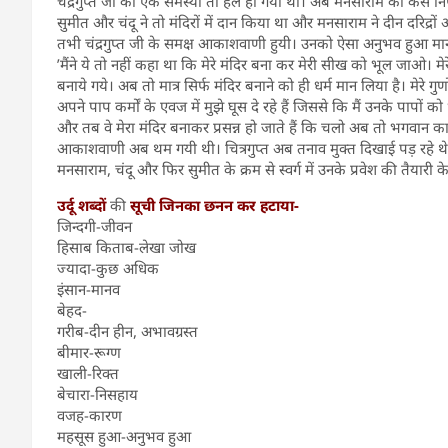
चंद्रगुप्त जी की एक समस्या तो हल हो गयी थी। अब मनसाराम का कैसे नि
सुमीत और चंदू ने तो मंदिरों में दान किया था और मनसाराम ने दीन दरिद्र
तभी चंद्रगुप्त जी के समक्ष आकाशवाणी हुयी। उनको ऐसा अनुभव हुआ मानो
’मैंने ये तो नहीं कहा था कि मेरे मंदिर बना कर मेरी सीख को भूल जाओ। मेर
बनाये गये। अब तो मात्र सिर्फ मंदिर बनाने को ही धर्म मान लिया है। मेरे गुणो
अपने पाप कर्मों के एवज में मुझे घूस दे रहे हैं जिससे कि मैं उनके पापों क
और तब वे मेरा मंदिर बनाकर प्रसन्न हो जाते हैं कि चलो अब तो भगवान का म
आकाशवाणी अब थम गयी थी। चित्रगुप्त अब तनाव मुक्त दिखाई पड़ रहे थे
मनसाराम, चंदू और फिर सुमीत के क्रम से स्वर्ग में उनके प्रवेश की तैयारी के 
उर्दू शब्दों
की
सूची जिनका छनन कर हटाया-
जिन्दगी-जीवन
हिसाब किताब-लेखा जोख
ज्यादा-कुछ अधिक
इंसान-मानव
बेहद-
गरीब-दीन हीन, अभावग्रस्त
बीमार-रूग्ण
खाली-रिक्त
बेचारा-निसहाय
वजह-कारण
महसूस हुआ-अनुभव हुआ