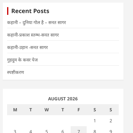
Recent Posts
कहानी – दुनिया गोल है – सनत सागर
कहानी-प्रकाश स्तम्भ-सनत सागर
कहानी-उड़ान -सनत सागर
गुड़दुम के कवर पेज
स्पष्टीकरण
AUGUST 2026
M
T
W
T
F
S
S
1
2
3
4
5
6
7
8
9