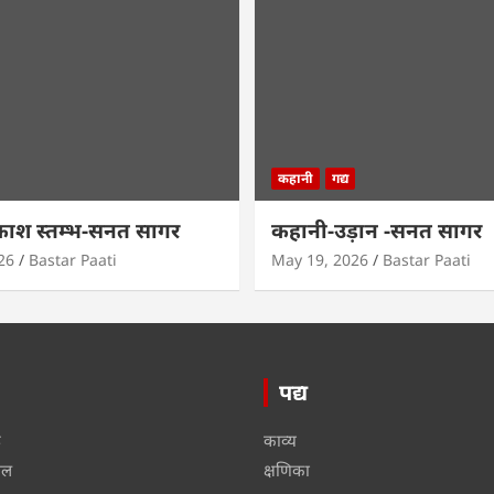
कहानी
गद्य
काश स्तम्भ-सनत सागर
कहानी-उड़ान -सनत सागर
26
Bastar Paati
May 19, 2026
Bastar Paati
पद्य
ू
काव्य
ाल
क्षणिका