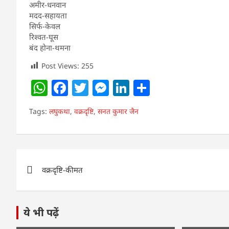
अमीर-धनवान
मदद-सहायता
सिर्फ-केवल
रिश्वत-घूस
बंद होना-थमना
Post Views:
255
W
F
T
M
Li
S
h
a
w
e
n
h
Tags:
लघुकथा
,
वक्रदृष्टि
,
सनत कुमार जैन
at
c
itt
ss
k
ar
s
e
er
e
e
e
A
b
n
dI
Post
p
o
g
n
वक्रदृष्टि-कीमत
navigation
p
o
er
k
ये भी पढ़ें