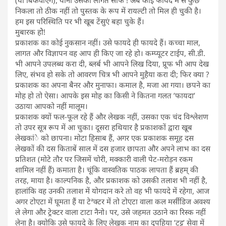
निकला तो ठीक नहीं तो पुस्तक के रूप में रायल्टी तो मिल ही चुकी है।
हम इस परिस्थिति पर भी खूब टेंसुएं बहा चुके हैं।
मुबारक होे!
प्रकाशक का कोई नुकसान नहीं। उसे फायदे ही फायदे हैं। कच्चा माल,
लागत और विज्ञापन वह आप ही किए जा रहे हो। कम्प्यूटर टाईप, सी.डी.
भी आपने उपलब्ध करा दी, ब्लर्ब भी आपने लिख दिया, प्रूफ भी आप देख
लिए, संभव हो सके तो आवरण चित्र भी आपने मुहैया करा दी; फिर क्या ?
प्रकाशक का अपना बैनर और मुनाफा। कमाल है, मजा आ गया। छपने का
मोह हो तो ऐसा। आपके इस मोह का किसी ने कितना गलत ’फायदा’
उठाया आपको नहीं मालूम।
प्रकाशक क्यों फल-फूल रहे हैं और लेखक नहीं, उसका एक चंद विश्लेशण
तो उपर सूत्र रूप में आ चुका। दूसरा हथियार है प्रकाशकों द्वारा खूब
लेखकांे को छापना। मोटा हिसाब हैं, अगर एक प्रकाशक समूह दस
लेखकों की दस किताबें साल में दस हजार छापता और अपने लाभ का दस
प्रतिशत (मोटे तौर पर जिसमें चोरी, मक्कारी वाली पेट-मरोड़न रकम
शामिल नहीं हैं) कमाता है। चूंकि वास्वतिक पाठक लापता हैं ब्रहम् की
तरह, माया है। काल्पनिक है, और प्रकाशक को उसकी तलाश भी नहीं है,
हालांकि वह उनकी तलाश में योगदान करे तो वह भी फायदे में रहेगा, आज
अगर टोएटा में घूमता हैं या टेªक्टर में तो टोएटा वाला कल मर्सीडिज अवश्य
ले लेगा और ट्रेक्टर वाला टाटा नैनो। पर, उसे जहमत उठाने का रिस्क नहीं
लेना है। क्योकि उसे फायदे के लिए लेखक नाम का दुपहिया ’टट्टू’ सेवा में