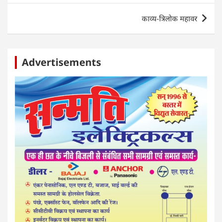
p
o
er
काव्य-त्रिलोक महावर
k
Advertisements