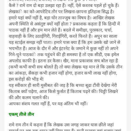
कैसे ? रामे राम दो बड़ा उलझा रहा हैं। नहीं, ऐसे करतब पहले हो चुके हैं।
लेखकांे का को-आपरेटिव तौर पर लिखना-छापना इतिहास सिद्ध है।
हमारे यहां क्यों नहीं है, बड़ा घोर ताज्जुब का विषय है। आखिर लेखक
अपनी स्थिति से असंतुष्ट क्यों नहीं होता ? प्रकाशक कहता हैं कि हिन्दी में
पाठक नहीं हैं और हम मान लेते हैं। बदले में समीक्षा, पुरस्कार, चर्चा,
वाहवाही के लिए उठाईगिरी, गिराईगिरी, करते फिरते हैं। अपुन का साला
यह स्टाईल समझ नहीं पाता। हमारे पास क्या हैं कि हम उसके खो जाने से
भयभीत हैं। आज के दौर में और इंटरनेट के जमाने मे कुछ नहीं तो अपने
गिने-चुने पाठकांे तक पहुंचने की ही समस्या है तो एक सीडी, एक इमेल
अपलोड काफी है। इतना डर कैसा। खैर, माना प्रकाशक सच बोल रहा हैं
(कभी कभी सभी सच बोलते हैं) तो क्या लेखक यह मान ले कि उसके तीन
का आंकड़ा, सैकड़ा कभी हजार नहीं होगा, हजार कभी लाख नहीं होगा,
इस करोड़ों की भीड़ में!
यह स्वीकार ही सारी मुसीबत की जड़ है कि बच्चा बूढा टीवी देखेगा मेरी
किताब क्यों पढ़ेगा, आज किसे फुर्सत हैं किताब पढ़ने की। चिठ्ठी लिखने
की और कलम चलाने की।
आपका संशय गलत नहीं हैं, पर यह अंतिम भी नहीं।
एकम् तीजे तीन
रामे राम तीन ये कहना हैं कि लेखक उस जगह जाकर घास छीले जहां
सफाई पर अब तक ध्यान नहीं दिया गया हैं। यानी फावड़ा वहां चलाए जहां