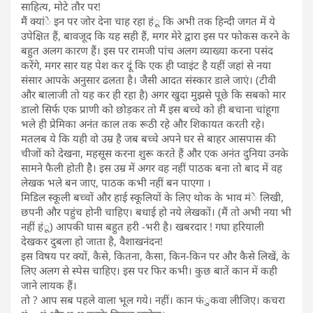
साहित्य, मोटे तौर पर!
मैं क्यांे इन पर जोर देना चाह रहा हंू कि अभी तक हिन्दी जगत में ये
उपेक्षित हैं, बावजूद कि यह सही हैं, मगर मेरे द्वारा इस पर फोकस करने के
बहुत अलग कारण हैं। इस पर रामजी पांच अलग व्याख्या करना पसंद
करेंगे, मगर सार यह पेश कर दूं कि एक ही प्वाइंट है यहीं जहां से नया
संसार आपके अनुसार ढलता है। जैसी आदत संस्कार डाले जाएं। (टीवी
और बालाजी तो यह कर ही रहा है) अगर खुदा मुझसे पूछे कि सबको मार
डालो सिर्फ एक प्राणी को छोड़कर तो मैं इस बच्चे को ही बचाना चांहूगा
भले ही प्रेमिका अनंत काल तक रूठी रहे और शिकायत करती रहे।
मतलब ये कि यही वो उम्र है जब बच्चे अपने घर से बाहर आसपास की
चीजों को देखना, महसूस करना शुरू करते हैं और एक अनंत दुनिया उनके
सामने फैली होती हैे। इस उम्र में अगर वह नहीं पाठक बना तो बाद में वह
लेखक भले बन जाए, पाठक कभी नहीं बन पाएगा ।
मिडिल स्कूली बच्चों और हाई स्कूलियों के लिए थोक के भाव मंे लिखी,
छपनी और पहुंच होनी चाहिए। बधाई हो नये लेखकों। (मैं तो अभी नया भी
नहीं हंू) आपकी घास बहुत हरी -भरी है। खबरदार ! गघा हरियाली
देखकर दुबला हो जाता है, वैशाखनंदन!
इस विषय पर क्यों, कैसे, कितना, कैसा, किन-किन पर और कैसे लिखें, के
लिए अलग से स्पेस चाहिए। इस पर फिर कभी। कुछ बातें कान में कही
जाने लायक हैं।
तो ? आप सब पहले वाला भूल गये। नहीं। कान फंुकवा लीजिए। कचरा