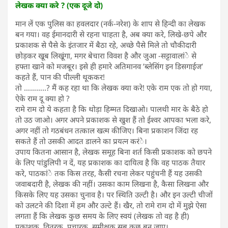
लेखक क्या करे ? (एक दूजे दो)
मान लें एक पुलिस का हवलदार (नर्क-नरेश) के शाप से हिन्दी का लेखक
बन गया। वह ईमानदारी से रहना चाहता है, अब क्या करे, लिखे-छपे और
प्रकाशक से पैसे के इंतजार में बैठा रहे, अच्छे पैसे मिले तो चौकीदारी
छोड़कर खूब लिखूंगा, मगर बेचारा विवश है और जुआ -सट्टावालांे से
हफ्ता खाने को मजबूर। इसे ही हमारे अतिमानव ’ब्लेसिंग इन डिसगाईज’
कहते हैं, पान की पील्ली थूककर!
तो ………..? मैं कह रहा था कि लेखक क्या करे! एके राम एक तो हो गया,
ऐके राम दू क्या हो ?
रामे राम दो ये कहता है कि थोड़ा हिम्मत दिखाओ। पालथी मार के बैठे हो
तो उठ जाओ। अगर अपने प्रकाशक से खुश हैं तो ईश्वर आपका भला करे,
अगर नहीं तो गठबंधन तत्काल खत्म कीजिए। बिना प्रकाशन जिंदा रह
सकते हैं तो उसकी आदत डालने का प्रयत्न करंे।
उपाय कितना आसान है, लेखक समूह बिना शर्त किसी प्रकाशक को छपने
के लिए पांडुलिपी न दें, यह प्रकाशक का दायित्व है कि वह पाठक तैयार
करे, पाठकांे तक किस तरह, कैसी रचना लेकर पहुंचनी हैं यह उसकी
जवाबदारी है, लेखक की नहीं। उसका काम लिखना है, कैसा लिखना और
किसके लिए यह उसका चुनाव है। पर स्थिति उल्टी है। और इन उल्टी चीजों
को उलटने की दिशा में हम और उल्टे हैं। खैर, तो रामे राम दो में मुझे ऐसा
लगता हैं कि लेखक कुछ समय के लिए स्वयं (लेखक तो वह है ही)
प्रकाशक, वितरक, प्रचारक, समीक्षक सब कुछ बन जाए।