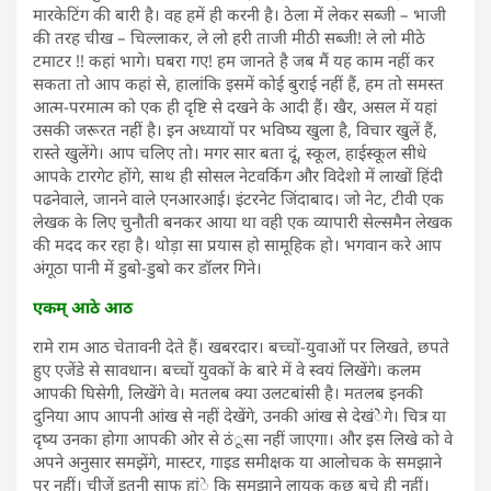
मारकेटिंग की बारी है। वह हमें ही करनी है। ठेला में लेकर सब्जी – भाजी
की तरह चीख – चिल्लाकर, ले लो हरी ताजी मीठी सब्जी! ले लो मीठे
टमाटर !! कहां भागे। घबरा गए! हम जानते है जब मैं यह काम नहीं कर
सकता तो आप कहां से, हालांकि इसमें कोई बुराई नहीं हैं, हम तो समस्त
आत्म-परमात्म को एक ही दृष्टि से दखने के आदी हैं। खैर, असल में यहां
उसकी जरूरत नहीं है। इन अध्यायों पर भविष्य खुला है, विचार खुलें हैं,
रास्ते खुलेंगे। आप चलिए तो। मगर सार बता दूं, स्कूल, हाईस्कूल सीधे
आपके टारगेट होंगे, साथ ही सोसल नेटवर्किग और विदेशो में लाखों हिंदी
पढनेवाले, जानने वाले एनआरआई। इंटरनेट जिंदाबाद। जो नेट, टीवी एक
लेखक के लिए चुनौती बनकर आया था वही एक व्यापारी सेल्समैन लेखक
की मदद कर रहा है। थोड़ा सा प्रयास हो सामूहिक हो। भगवान करे आप
अंगूठा पानी में डुबो-डुबो कर डॉलर गिने।
एकम् आठे आठ
रामे राम आठ चेतावनी देते हैं। खबरदार। बच्चों-युवाओं पर लिखते, छपते
हुए एजेंडे से सावधान। बच्चों युवकों के बारे में वे स्वयं लिखेंगे। कलम
आपकी घिसेगी, लिखेंगे वे। मतलब क्या उलटबांसी है। मतलब इनकी
दुनिया आप आपनी आंख से नहीं देखेंगे, उनकी आंख से देखंेेगे। चित्र या
दृष्य उनका होगा आपकी ओर से ठंूसा नहीं जाएगा। और इस लिखे को वे
अपने अनुसार समझेंगे, मास्टर, गाइड समीक्षक या आलोचक के समझाने
पर नहीं। चीजें इतनी साफ हांे कि समझाने लायक कुछ बचे ही नहीं।