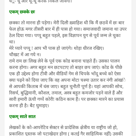
धंू- धूं और थू-थू करके निकल जावेगा।
एकम् छक्के छः
छक्का तो मारना ही पड़ेगा। मेरी दिली ख़्वाहिश थी कि मैं छठवें में छः बार
फेल होऊ मगर तीसरी बार में ही पास हो गया। समाजवादी जमाना था उपर
ठेल दिया गया। पप्पू बहुत पहले, इस विज्ञापन युग से पूर्व जन्म ले चुका
था।
मेरे प्यारे पप्पू ! आप भी पास हो जाएंगे। थोड़ा धीरज रखिए।
चौखट में आ गये न।
रामे राम छः लिख लेने के पूर्व एक कोड बनाना चाहते हैं। उसका पालन
करना होगा। अगर बहुत मन छटपटाए तो बाहर छप जाएं। कोड के पीछे
एक ही उद्देश्य होगा टीवी और वीडियों गेम से चिपके भोंदू बच्चे को ऐसा
क्या पढ़ने को दिया जाए कि वह अपना मोटा चश्मा उतार कर नंगी आंखांे
से आपकी किताब में धंस जाए। बहुत चुनौती पूर्ण है। यहां आपकी सोच,
रिसर्च, बुद्धिमानी, कौशल, तमाल, अस्त्र बहुत कमजोर पड़ने वाले हैं और
सारी हमारी ऊंची गप्पें कोरी! कठिन काम हैं। पर छक्का मारने का प्रयास
करना ही है। बैट घुमाइए।
एकम् साते सात
लेखकों के को-आपरेटिव सेक्टर से प्रादेशिक क्षेत्रीय या राष्ट्रीय जो हो,
प्रकाशित पुस्तक जो पटाखेदार होगा ( कतई गैर साहित्यिक नहीं) उसकी