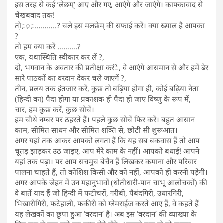
इस तरह से कई ’लेछम्’ आए और गए, आएंगे और जाएंगे। काफ्कावाद से
चेखबवाद तक!
तो़़़़़़………..? चले इस मलछेम् की सफाई करें। क्या ख्याल है आपका
?
तो हम क्या करें ……….?
एक, यथास्थिति स्वीकार कर लें ?,
दो, भगवान के अवतार की प्रतीक्षा करंे, वे आएंगे आसमान से और हमें ढेर
सारे पाठकों का वरदान देकर चले जाएगें ?,
तीन, प्रलय तक इंतजार करें, कुछ तो बढ़िया होगा ही, कोई बढ़िया नेता
(हिन्दी का) पैदा होगा या प्रकाशक ही पैदा हो जाए विष्णु के रूप में,
चार, हम कुछ करें, कुछ सोचें।
हम चौथे नम्बर पर ठहरते हैं। पहले कुछ सोचें फिर करें। बहुत आसान
काम, सीमित साधन और सीमित शक्ति से, छोटी सी शुरूआत।
अगर यहां तक आकर आपको लगता हैं कि यह सब बकवास हैं तो आप
चूतड़ झाड़कर उठ जाइए, आप मेरे काम के नहीं। आपको बधाई! आपने
यहां तक पढ़ा। पर आप सचमुच बेचैन हैं लिखकर कमाना और परिवार
पालना चाहते हैं, तो कोशिश किसी और को नहीं, आपको ही करनी पड़ेगी।
अगर आपके जेहन में उन महानुभावों (धोतीधारी-पान चाभू आलोचकों) की
वे बातें याद हैं जो हिन्दी में फटीचरों, गरीबी, पैबंदगिरी, उधारगिरी,
भिखारीगिरी, फटेहाली, फकीरी को ग्लेमराईज करते आए हैं, वे कहते हैं
यह लेखकों का छुपा हुआ ’वरदान’ है। अब इस ’वरदान’ की व्याख्या के