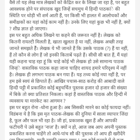
वैसे तो यह लेख मात्र लेखकों को केंद्रित कर के लिखा जा रहा है, पर बहुत
आवश्यक होने पर संपादक खुद जिन्हें सचमुच में हिन्दी पाठकांे की
स्थिति पर थोड़ी भी शर्म आती हैं, पर किसी भी हालत में आलोचकों और
समीक्षकों का यहां कोई काम नहीं है। उनके लिए यहां कुछ भी नहीं है, क्यों
? शीघ्र ज्ञात हो जाएगा।
इस पर बहुत अघिक लिखने या कहने की जरूरत नहीं है। लेखक को
कितनी रायल्टी मिलती है, खाता खुलता है या नहीं, लेखक अच्छी तरह
जानते समझते हैैं। लेखक ये भी जानते हैं कि उसके पाठक (?) हैं या नहीं,
हैं तो कौन से लोग हैं जो इनकी किताबें पढ़ते हैं। सीधी सी बात हैं, मैं यहां
यही कहना चाह रहा हूं कि चाहे कोई भी लेखक हो उसे सामान्य पाठक
जिन्हंे वास्तविक पाठक कहा जाना चाहिए शायद हमारे परिदृश्य में नहीं
है। लेखक ही लगभग पाठक बन गया हैं। यह तथ्य कोई नया नहीं है, पर
हम इसे स्वयं से छिपाते हैं। आखिर पचास-साठ करोड़ की आबादी वाले
हिन्दी पट्टी में प्रकाशित कोई बहुचर्चित पुस्तक हजार दो हजार की संख्या
में बिके तो क्या प्रतिशत निकला। कहां हैं वास्तविक पाठक और हिन्दी में
व्यवसाय या मारकेट का आगमन ?
इस पर बहुत रोना -धोना हुआ है। अब सिसकी मारने का कोई फायदा नहीं।
विडंबना ये है कि इस मृत पाठक-लेखक की दुनिया में साला व्यापार जिंदा
है, फूल और फल भी रहा है। जी हां, प्रकाशक खुश हैं और आपकी
फटीचरी पे उसे बहुत ’नाज’ है। क्यों न हो, आज जब आप अपनी पुस्तक
प्रकाशित करना चाहेंगे तो आधे-पांच सौ की पुस्तक तो आप ही खरीदेंगे
(या बिकवाएंगे), यानी उसकी लागत साफ ! अब कोई फायदे में से कुछ