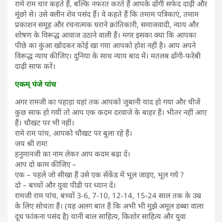
रामे राम चार कहते हैं, बल्कि नफरत करते हैं आपके ढोंगी सफेद दाढ़ी और
मूंछो से। उसे क्लीन शेव पसंद हैं। वे कहते हैं कि तमाम पत्रिकाएं, तमाम
प्रकाशन समूह और रचनात्मक घराने क्रांतिकारी, समाजवादी, न्याय और
शोषण के विरूद्ध आवाज उठाने वाली हैं। मगर इसका क्या कि आपका
पीछे का कुंआ खोदकर कोई खा गया आपको होश नहीं है। आप अपने
विरूद्ध न्याय कीजिए। दुनिया के साथ न्याय बाद में। मतलब ढोंगी-फरेबी
दाढ़ी साफ करें।
एकम् पंजे पांच
अगर रामजी का पहाड़ा यहां तक आपको जुबानी याद हो गया और चीजें
कुछ साफ हो गयीं तो आप एक कदम दरवाजे के बाहर हैं। भीतर नहीं आए
हैं। चौखट पर भी नहीं।
रामे राम पांच, आपको चौखट पर बुला रहे हैं।
जय श्री राम!
हनुमानजी का नाम लेकर आप कदम बढ़ा दें।
आप दो काम कीजिए –
एक – पहले जो सीखा हैं उसे एक सेंकेंड में भूल जाइए, भूल गये ?
दो – बच्चों और युवा पीढी पर ध्यान दें।
रामजी राम पांच, बच्चों 3-6, 7-10, 12-14, 15-24 साल तक के उम्र
के लिए सोचता हैं। (यह अलग बात हैं कि अभी भी मुझे अमूल डब्बा वाला
दूध फांकना पसंद है) यानी बाल साहित्य, किशोर साहित्य और युवा