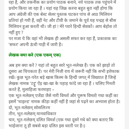
रहा है, और तकनीक का प्रयोग पाठक बनाने, नये पाठक तक पहुंचने में
प्रयोग किया जा रहा हैं । यहां यह जिक्र करना बहुत बुरा नहीं होगा कि
आप अंग्रेजी की एक बेस्ट सेलर पुस्तक घटकर पांच से आठ मिलियन
प्रतियां हो गयी हैं, वहीं नेट और टीवी के जमाने के पूर्व यह पन्द्रह से बीस
मिलियन हुआ करती थी। जी हां ! मेरे प्यारे हिन्दी सेवकों। आप बेहोश तो
नहीं हुए ?
पर मजा ये कि वहां भी लेखक ही असली सफर कर रहा हैं, प्रकाशक का
’सफर’ अपनी ऊंची गाड़ी में जारी है।
लेखक क्या करे (एक एकम् एक)
अब हम क्या करें ? यहां तो बहुत सारे भूत-मलेच्छ हैं। एक को झाड़ो तो
दूसरा आ चिपकता हैं। पर मेरी निजी राय में जरूरी नहीं कि सभी इत्तेफाक
रखें। कुछ भूत-परेत बड़े खास किस्म के हिन्दी जगत् में विख्यात हैं जिन्हे
लेखक नामक ’टट्टू’ ऐंड़ खा-खा के पहाड़ फांदे जा रहा हैं । चलिए गिनती
करते हैं, मुलाहिजा फरमाइए –
एक भूत-मलेछम् एजेंडा जैसे नारी विमर्श और पुरूष विमर्श! गधा कहीं का
इसमें ’चाइल्ड’ नामक कीड़ा कहीं नहीं है जहां से पढ़ने का अभ्यास होता है।
दो, भूत-मलेछम् सोसलिज्म
तीन, भूत-मलेछम् मानवाधिकार
चार, भूत-मलेछम् दलित विमर्श (एक गधा दूसरे गधे को क्या बताए कि
भाईजान! तू ही सबसे बड़ा दलित इस धरती पर है।)