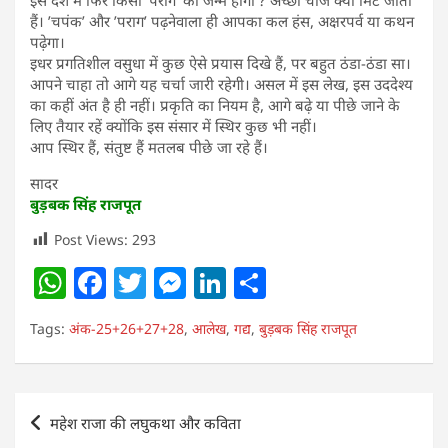
हैं। ’चपंक’ और ’पराग’ पढ़नेवाला ही आपका कल हंस, अक्षरपर्व या कथन
पढ़ेगा।
इधर प्रगतिशील वसुधा में कुछ ऐसे प्रयास दिखे हैं, पर बहुत ठंडा-ठंडा सा।
आपने चाहा तो आगे यह चर्चा जारी रहेगी। असल में इस लेख, इस उददेश्य
का कहीं अंत है ही नहीं। प्रकृति का नियम है, आगे बढे़ या पीछे जाने के
लिए तैयार रहें क्योंकि इस संसार में स्थिर कुछ भी नहीं।
आप स्थिर हैं, संतुष्ट हैं मतलब पीछे जा रहे हैं।
सादर
बुड़बक सिंह राजपूत
Post Views:
293
W
F
T
M
Li
S
h
a
w
e
n
h
Tags:
अंक-25+26+27+28
,
आलेख
,
गद्य
,
बुड़बक सिंह राजपूत
at
c
itt
ss
k
ar
s
e
er
e
e
e
A
b
n
dI
Post
महेश राजा की लघुकथा और कविता
p
o
g
n
navigation