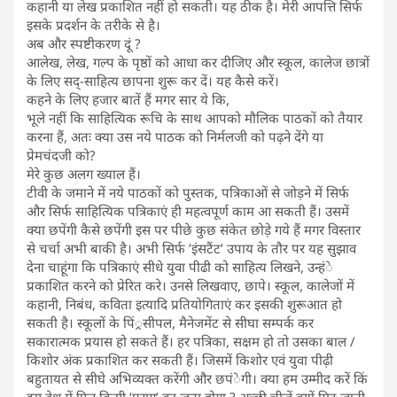
कहानी या लेख प्रकाशित नहीं हो सकती। यह ठीक है। मेरी आपत्ति सिर्फ
इसके प्रदर्शन के तरीके से है।
अब और स्पष्टीकरण दूं ?
आलेख, लेख, गल्प के पृष्ठों को आधा कर दीजिए और स्कूल, कालेज छात्रों
के लिए सद्-साहित्य छापना शुरू कर दें। यह कैसे करें।
कहने के लिए हजार बातें हैं मगर सार ये कि,
भूले नहीं कि साहित्यिक रूचि के साथ आपको मौलिक पाठकों को तैयार
करना हैं, अतः क्या उस नये पाठक को निर्मलजी को पढ़ने देंगे या
प्रेमचंदजी को?
मेरे कुछ अलग ख्याल हैं।
टीवी के जमाने में नये पाठकों को पुस्तक, पत्रिकाओं से जोड़ने में सिर्फ
और सिर्फ साहित्यिक पत्रिकाएं ही महत्वपूर्ण काम आ सकती हैं। उसमें
क्या छपेंगी कैसे छपेंगी इस पर पीछे कुछ संकेत छोड़े गये हैं मगर विस्तार
से चर्चा अभी बाकी है। अभी सिर्फ ’इंसटैंट’ उपाय के तौर पर यह सुझाव
देना चाहूंगा कि पत्रिकाएं सीधे युवा पीढी को साहित्य लिखने, उन्हंे
प्रकाशित करने को प्रेरित करे। उनसे लिखवाए, छापे। स्कूल, कालेजों में
कहानी, निबंध, कविता इत्यादि प्रतियोगिताएं कर इसकी शुरूआत हो
सकती है। स्कूलों के पिं्रसीपल, मैनेजमेंट से सीघा सम्पर्क कर
सकारात्मक प्रयास हो सकते हैं। हर पत्रिका, सक्षम हो तो उसका बाल /
किशोर अंक प्रकाशित कर सकती हैं। जिसमें किशोर एवं युवा पीढ़ी
बहुतायत से सीघे अभिव्यक्त करेंगी और छपंेगी। क्या हम उम्मीद करें किं
इस देश में फिर किसी ’पराग’ का जन्म होगा ? अच्छी चीजें क्यों मिट जाती