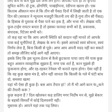
लिए कम से कम मुझे दस जन्म लेने होंगे। आपको पता हो तो कृपया
सूचित करेंगे। दो टूक, ढोंगगिरि, पाखंड़ीपना, रंडीपना खतम हो। एक
किताब औसतन मान ले कि तीन सौ पैसठ दिनों में लिखी जाती है तो एक
दिन की (सरकार ने न्यूनतम मजदूरी कितनी तय की है-गुना तीन सौ पैंसठ)
के हिसाब से पुस्तक से पैसा पाने का हक है, और भत्ता भी। लेखक यदि
फुल-टाईम रायटर बनता है तो इसका फायदा सभी को है, प्रकाशक,
संपादक, रिटेलर सभी को।
तो कह रहा था कि आप अपनी स्थिति को वरदान नहीं मानते तो आपके
पास कई चुनौतियां हैं, लेखक के रूप में। इसमे आपको स्वयं सोचना, स्वयं
निर्णय लेना है, बिना किसी से पूछे। अगर आप अपनी मदद नहीं कर सकते
तो समझ लीजिए कोई आगे नहीं आएगा।
इसके लिए कि इस भूतम-प्रेतम से कैसे छुटकारा पाया जाए मेरे पास कुछ
बहुत आसान व्यवहारिक सुझाव हैं, मगर एक शर्त हैं, कान मुझसे ही
फूंकवाना होगा, और रह-रहकर रेनेवल भी कराते रहना होगा। ऐसा नहीं हैं
कि वह कुछ खास मंत्र है, कौन नहीं जानता कि बिल्ली के गले में घंटी बांध
दो, समस्या खत्म!
यहां भी ऐसा ही कुछ है। बस आप तैयार हांे तो मैं भी आगे कान फंूकने
की तैयारी करूं ?
कुछ कहना हैं ? दिल खोलकर कह डालिए मगर निर्दोष मन से, मुझे बेकार
के बहसों-विमर्शों में कोई दिलचस्पी नहीं।
मुबारक हो। आपने यहां तक पढ़ लिया।