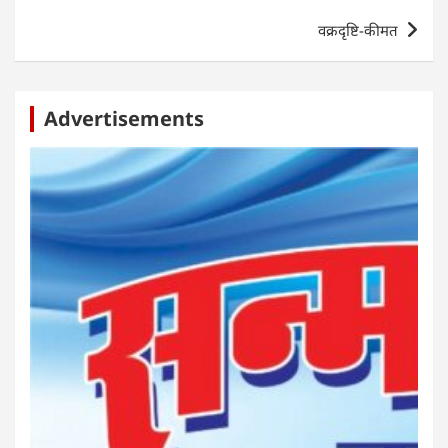
p
o
er
वक्रदृष्टि-कीमत
k
Advertisements