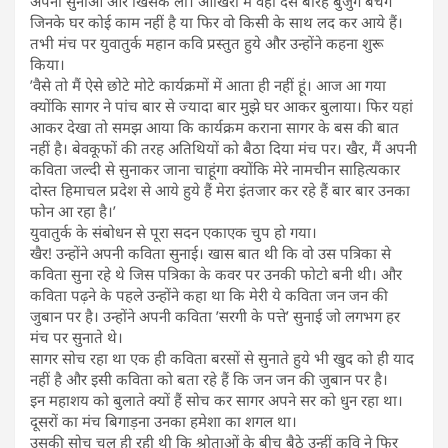
अपनी सुनाओ और खिसक लो। आखिरी में वही दस बारह बुजुर्ग बचेंगे
जिनके घर कोई काम नहीं है या फिर वो किसी के साथ लद कर आये हैं।
तभी मंच पर युवातुर्क महान कवि प्रस्तुत हुये और उन्होंने कहना शुरू
किया।
’वैसे तो मैं ऐसे छोटे मोटे कार्यक्रमों में आता ही नहीं हूं। आज आ गया
क्योंकि सागर ने पांच बार से ज्यादा बार मुझे घर आकर बुलाया। फिर यहां
आकर देखा तो समझ आया कि कार्यक्रम कराना सागर के बस की बात
नहीं है। बेवकूफों की तरह अतिथियों को बैठा दिया मंच पर। खैर, मैं अपनी
कविता जल्दी से सुनाकर जाना चाहूंगा क्योंकि मेरे नामचीन साहित्यकार
दोस्त हिमाचल प्रदेश से आये हुये हैं मेरा इंतजार कर रहे हैं बार बार उनका
फोन आ रहा है।’
युवातुर्क के संबोधन से पूरा सदन एकाएक चुप हो गया।
खैर! उन्होंने अपनी कविता सुनाई। खास बात थी कि वो उस पत्रिका से
कविता सुना रहे थे जिस पत्रिका के कवर पर उनकी फोटो बनी थी। और
कविता पढ़ने के पहले उन्होंने कहा था कि मेरी ये कविता जन जन की
जुबान पर है। उन्होंने अपनी कविता ’सरगी के पत्ते’ सुनाई जो लगभग हर
मंच पर सुनाते थे।
सागर सोच रहा था एक ही कविता बरसों से सुनाते हुये भी खुद को ही याद
नहीं है और इसी कविता को बता रहे हैं कि जन जन की जुबान पर है।
इन महाशय को बुलाते क्यों हैं सोच कर सागर अपने सर को धुन रहा था।
दूसरों का मंच बिगाड़ना उनका हमेशा का शगल था।
उसकी सोच चल ही रही थी कि श्रोताओं के बीच बैठे उन्हीं कवि ने फिर