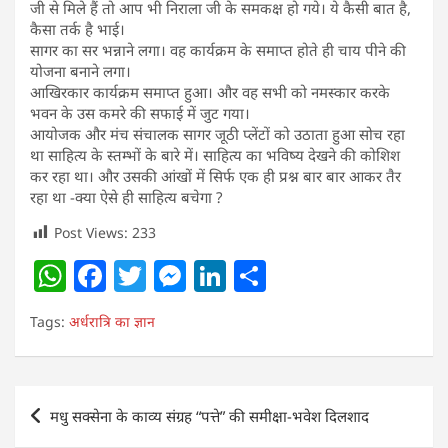
जी से मिले हैं तो आप भी निराला जी के समकक्ष हो गये। ये कैसी बात है,
कैसा तर्क है भाई।
सागर का सर भन्नाने लगा। वह कार्यक्रम के समाप्त होते ही चाय पीने की
योजना बनाने लगा।
आखिरकार कार्यक्रम समाप्त हुआ। और वह सभी को नमस्कार करके
भवन के उस कमरे की सफाई में जुट गया।
आयोजक और मंच संचालक सागर जूठी प्लेंटों को उठाता हुआ सोच रहा
था साहित्य के स्तम्भों के बारे में। साहित्य का भविष्य देखने की कोशिश
कर रहा था। और उसकी आंखों में सिर्फ एक ही प्रश्न बार बार आकर तैर
रहा था -क्या ऐसे ही साहित्य बचेगा ?
Post Views:
233
W
F
T
M
Li
S
h
a
w
e
n
h
Tags:
अर्धरात्रि का ज्ञान
at
c
itt
ss
k
ar
s
e
er
e
e
e
A
b
n
dI
Post
मधु सक्सेना के काव्य संग्रह “पत्ते” की समीक्षा-भवेश दिलशाद
p
o
g
n
navigation