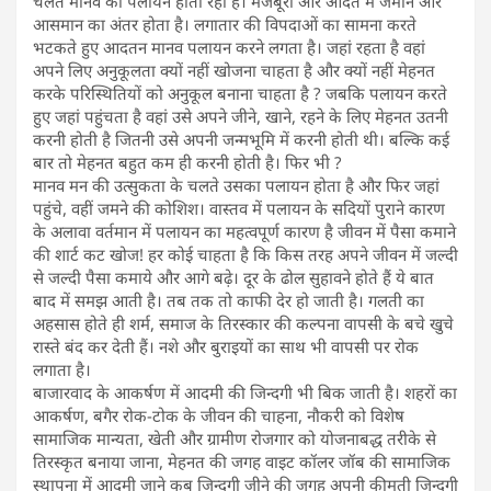
चलते मानव का पलायन होता रहा है। मजबूरी और आदत में जमीन और
आसमान का अंतर होता है। लगातार की विपदाओं का सामना करते
भटकते हुए आदतन मानव पलायन करने लगता है। जहां रहता है वहां
अपने लिए अनुकूलता क्यों नहीं खोजना चाहता है और क्यों नहीं मेहनत
करके परिस्थितियों को अनुकूल बनाना चाहता है ? जबकि पलायन करते
हुए जहां पहुंचता है वहां उसे अपने जीने, खाने, रहने के लिए मेहनत उतनी
करनी होती है जितनी उसे अपनी जन्मभूमि में करनी होती थी। बल्कि कई
बार तो मेहनत बहुत कम ही करनी होती है। फिर भी ?
मानव मन की उत्सुकता के चलते उसका पलायन होता है और फिर जहां
पहुंचे, वहीं जमने की कोशिश। वास्तव में पलायन के सदियों पुराने कारण
के अलावा वर्तमान में पलायन का महत्वपूर्ण कारण है जीवन में पैसा कमाने
की शार्ट कट खोज! हर कोई चाहता है कि किस तरह अपने जीवन में जल्दी
से जल्दी पैसा कमाये और आगे बढ़े। दूर के ढोल सुहावने होते हैं ये बात
बाद में समझ आती है। तब तक तो काफी देर हो जाती है। गलती का
अहसास होते ही शर्म, समाज के तिरस्कार की कल्पना वापसी के बचे खुचे
रास्ते बंद कर देती हैं। नशे और बुराइयों का साथ भी वापसी पर रोक
लगाता है।
बाजारवाद के आकर्षण में आदमी की जिन्दगी भी बिक जाती है। शहरों का
आकर्षण, बगैर रोक-टोक के जीवन की चाहना, नौकरी को विशेष
सामाजिक मान्यता, खेती और ग्रामीण रोजगार को योजनाबद्ध तरीके से
तिरस्कृत बनाया जाना, मेहनत की जगह वाइट कॉलर जॉब की सामाजिक
स्थापना में आदमी जाने कब जिन्दगी जीने की जगह अपनी कीमती जिन्दगी