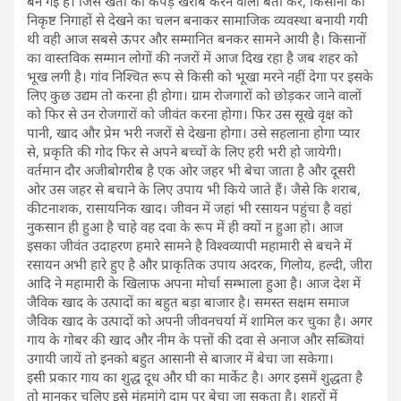
बन गई है। जिस खेती को कपड़े खराब करने वाला बता कर, किसानों को
निकृष्ट निगाहों से देखने का चलन बनाकर सामाजिक व्यवस्था बनायी गयी
थी वही आज सबसे ऊपर और सम्मानित बनकर सामने आयी है। किसानों
का वास्तविक सम्मान लोगों की नजरों में आज दिख रहा है जब शहर को
भूख लगी है। गांव निश्चित रूप से किसी को भूखा मरने नहीं देगा पर इसके
लिए कुछ उद्यम तो करना ही होगा। ग्राम रोजगारों को छोड़कर जाने वालों
को फिर से उन रोजगारों को जीवंत करना होगा। फिर उस सूखे वृक्ष को
पानी, खाद और प्रेम भरी नजरों से देखना होगा। उसे सहलाना होगा प्यार
से, प्रकृति की गोद फिर से अपने बच्चों के लिए हरी भरी हो जायेगी।
वर्तमान दौर अजीबोगरीब है एक ओर जहर भी बेचा जाता है और दूसरी
ओर उस जहर से बचाने के लिए उपाय भी किये जाते हैं। जैसे कि शराब,
कीटनाशक, रासायनिक खाद। जीवन में जहां भी रसायन पहुंचा है वहां
नुकसान ही हुआ है चाहे वह दवा के रूप में ही क्यों न हुआ हो। आज
इसका जीवंत उदाहरण हमारे सामने है विश्वव्यापी महामारी से बचने में
रसायन अभी हारे हुए है और प्राकृतिक उपाय अदरक, गिलोय, हल्दी, जीरा
आदि ने महामारी के खिलाफ अपना मोर्चा सम्भाला हुआ है। आज देश में
जैविक खाद के उत्पादों का बहुत बड़ा बाजार है। समस्त सक्षम समाज
जैविक खाद के उत्पादों को अपनी जीवनचर्या में शामिल कर चुका है। अगर
गाय के गोबर की खाद और नीम के पत्तों की दवा से अनाज और सब्जियां
उगायी जायें तो इनको बहुत आसानी से बाजार में बेचा जा सकेगा।
इसी प्रकार गाय का शुद्ध दूध और घी का मार्केट है। अगर इसमें शुद्धता है
तो मानकर चलिए इसे मुंहमांगे दाम पर बेचा जा सकता है। शहरों में