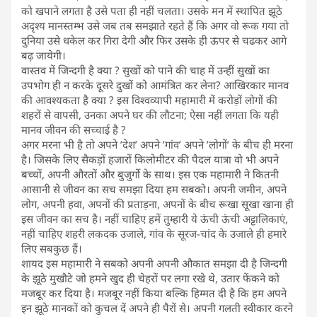
को खपाने लगता है उसे पता ही नहीं चलता। उसके मन में स्थापित झूठे
अदृश्य मानस्तम्भ उसे जब तब समझाते रहते हैं कि अगर वो रूक गया तो
दुनिया उसे धकेल कर गिरा देगी और फिर उसके ही ऊपर से चढकर आगे
बढ़ जायेगी।
वास्तव में जिन्दगी है क्या ? सुखों को पाने की चाह में उन्हीं सुखों का
उपभोग ही न करके दूसरे दुखों को आमंत्रित कर लेना? आखिरकार मानव
की आवश्यकता है क्या ? इस विश्वव्यापी महामारी में करोड़ों लोगों की
शहरों से वापसी, उनका अपने घर की लौटना; ऐसा नहीं लगता कि यही
मानव जीवन की सच्चाई है ?
अगर मरना भी है तो अपने ’देश’ अपने ’गांव’ अपने ’लोगों’ के बीच ही मरना
है। जिसके लिए सैकड़ों हजारों किलोमीटर की पैदल यात्रा वो भी अपने
बच्चों, अपनी औरतों और बुजुर्गो के साथ। इस एक महामारी ने कितनी
आसानी से जीवन का सच समझा दिया हम सबको। अपनी जमीन, अपने
लोग, अपनी हवा, अपनों की प्रताड़ना, अपनों के बीच रूखा सूखा खाना ही
इस जीवन का सच है। नहीं चाहिए हमें तुम्हारी ये ऊंची ऊंची अट्टालिकाएं,
नहीं चाहिए शहरी लकदक उजाले, गांव के सूरज-चांद के उजाले ही हमारे
लिए सबकुछ हैं।
शायद इस महामारी ने सबको अपनी अपनी औकात समझा दी है जिन्दगी
के झूठे मुखौटे जो हमने खुद ही चेहरों पर लगा रखे थे, उतार फेंकने को
मजबूर कर दिया है। मजबूर नहीं किया बल्कि हिम्मत दी है कि हम अपने
इन झूठे मानकों को कुचल दें अपने ही पैरों से। अपनी गलती स्वीकार करने