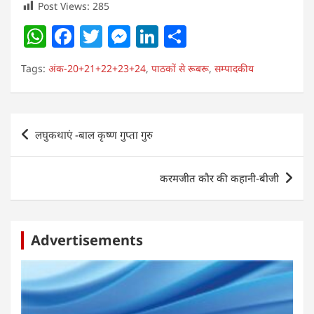
Post Views:
285
W
F
T
M
Li
S
h
a
w
e
n
h
Tags:
अंक-20+21+22+23+24
,
पाठकों से रूबरू
,
सम्पादकीय
at
c
itt
ss
k
ar
s
e
er
e
e
e
A
b
n
dI
Post
लघुकथाएं -बाल कृष्ण गुप्ता गुरु
p
o
g
n
navigation
p
o
er
करमजीत कौर की कहानी-बीजी
k
Advertisements