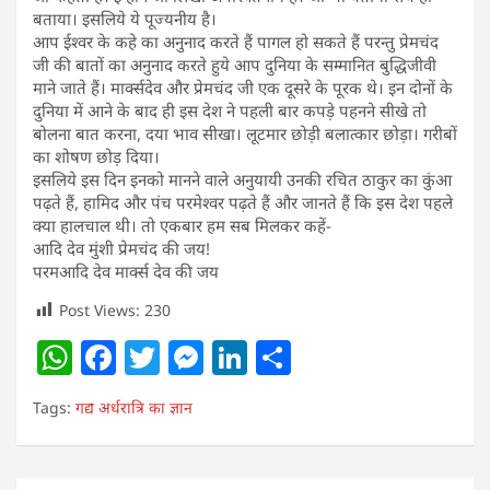
बताया। इसलिये ये पूज्यनीय है।
आप ईश्वर के कहे का अनुनाद करते हैं पागल हो सकते हैं परन्तु प्रेमचंद
जी की बातों का अनुनाद करते हुये आप दुनिया के सम्मानित बुद्धिजीवी
माने जाते हैं। मार्क्सदेव और प्रेमचंद जी एक दूसरे के पूरक थे। इन दोनों के
दुनिया में आने के बाद ही इस देश ने पहली बार कपड़े पहनने सीखे तो
बोलना बात करना, दया भाव सीखा। लूटमार छोड़ी बलात्कार छोड़ा। गरीबों
का शोषण छोड़ दिया।
इसलिये इस दिन इनको मानने वाले अनुयायी उनकी रचित ठाकुर का कुंआ
पढ़ते हैं, हामिद और पंच परमेश्वर पढ़ते हैं और जानते हैं कि इस देश पहले
क्या हालचाल थी। तो एकबार हम सब मिलकर कहें-
आदि देव मुंशी प्रेमचंद की जय!
परमआदि देव मार्क्स देव की जय
Post Views:
230
W
F
T
M
Li
S
h
a
w
e
n
h
Tags:
गद्य अर्धरात्रि का ज्ञान
at
c
itt
ss
k
ar
s
e
er
e
e
e