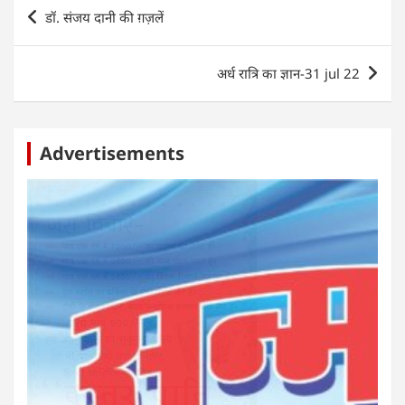
A
b
n
dI
Post
डॉ. संजय दानी की ग़ज़लें
p
o
g
n
navigation
p
o
er
अर्ध रात्रि का ज्ञान-31 jul 22
k
Advertisements