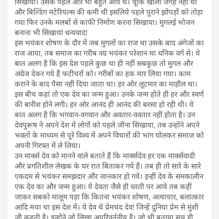
सिखाया। उसके पहले और भी बहुत आये थे। चूंकि खाली जगह नहीं थी
और बिल्डिंग मटेरियल्स की कमी थी इसलिये पहले पुराने झोपड़ों को तोड़ा
गया फिर उनके मलबों से काफी निर्माण करना सिखाया। मुगलई भोजन
बनाना भी सिखायां धन्यवाद!
इस भयंकर शोषण के दौर में जब मुगलों का राज था उसके बाद अंगेजों का
राज आया, तब समाज का गरीब वग्र भयंकर परेशान था धनिक वर्ग से। ये
बात अलग है कि इस देश पहले कुछ था ही नहीं सबकुछ तो मुगल और
अंग्रेज देकर गये हैं फटीचरों को। गरीबों का हक मार लिया गया। काम
कराने के बाद पैसा नहीं दिया जाता था। हर ओर लूटमार का माहौल था।
इस बीच कहां तो एक देव का जन्म हुआ। उनके जन्म होते ही हर और स्वर्ण
की बारीश होने लगी। हर ओर आनंद ही आनंद की बरसा हो रही थी। ये
बात अलग है कि भगवान-वगवान और अवतार-ववतार नहीं होता है। उन
देवपुरूष ने अपने देश में लोगों को पहले जीना सिखाया, तब उन्होंने अपने
भक्तों के माध्यम से पूरे विश्व में अपने विचारों की भांग घोलकर समाज को
अपनी गिरफ्त में ले लिया।
उन मार्क्स देव को मानने वाले बताते हैं कि मार्क्सदेव हर एक मार्क्सवादी
और प्रगतिशील लेखक के घर रात बिताकर गये हैं। तब ही तो सारे के सारे
एकदम से भयंकर समझदार और जानकार हो गये। इन्हीं देव के समकालीन
एक देव का और जन्म हुआ। ये देवता जैसे ही धरती पर आये तब कहीं
जाकर सबको मालूम पड़ा कि कितना भयंकर शोषण, अत्याचार, बलात्कार
आदि मचा था इस देश में। ये देव थे प्रेमचंद देव! जिन्हें दुनिया प्रेम से मुंशी
जी कहती है। इन्होंने जो लिखा अपरिवर्तनीय है। जो भी बताया सच ही