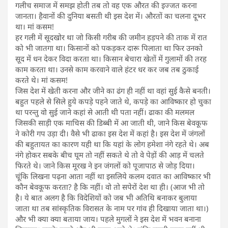
गलीच समाज में समझ होती तब तो वह एक औरत की इज्जत करना
जानता। हैवानों की दुनिया बसती थी इस देश में। औरतों का चलना दूभर
था। मां कसम!
हर गली में सूदखोर था जो किसी गरीब की जमीन हड़पने की ताक में रात
को भी जातगा था। किसानों को पकड़कर दारू पिलाता था फिर उनको
सूद में धन देकर विदा करता था। किसान बेचारा खेतों में गुलामों की तरह
काम करता था। उनसे काम करवाने वाले हंटर धर कर जब तब ठुकाई
करते थे। मां कसम!
जिस देश में खेती करना और जीने का ढंग ही नहीं था वहां सुई कैसे बनती।
बहुत पहले से सिले हुये कपड़े पहने जाते थे, कपड़े का आविष्कार हो चुका
था परन्तु वो सुई जाने कहां से आती थी पता नहीं। ढाका की मलमल
जिसकी साड़ी एक माचिस की डिब्बी में आ जाती थी, जाने किस बेवकूफ
ने कोरी गप उड़ा दी। वैसे भी ढाका इस देश में कहां है। इस देश में जंगलों
की बहुतायत का कारण यही था कि यहां के लोग हमेशा नंगे रहते थे। अब
नंगे होकर सबके बीच घूम तो नहीं सकते थे तो वे पेड़ों की आड़ में चलते
फिरते थे। जाने किस मूरख ने इन जंगलों को पूजापाठ से जोड़ दिया।
चूंकि लिखना पढ़ना आता नहीं था इसलिये कलम दवात का आविष्कार भी
कौन बेवकूफ करता? है कि नहीं। वो तो सपेरों देश था ही। (आज भी तो
है। ये बात अलग है कि विदेशियों को जब भी अतिथि बनाकर बुलाया
जाता था तब सांस्कृतिक विरासत के नाम पर गांव ही दिखाया जाता था।)
और भी क्या क्या बताया जाय। पहले मुगलों ने इस देश में भवन बनाना