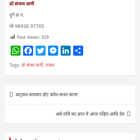
डॉ संजय दानी
दुर्ग छ.ग.
मो-98930 97705
Post Views:
329
W
F
T
M
Li
S
h
a
w
e
n
h
Tags:
डॉ संजय दानी
,
ग़जल
at
c
itt
ss
k
ar
s
e
er
e
e
e
A
b
n
dI
Post
वाट्सन-वायसन डॉट कॉम-सनत सागर
p
o
g
n
navigation
p
o
er
अर्ध रात्रि का ज्ञान में आज पढ़िए-आदि देव
k
बस्तर पाति