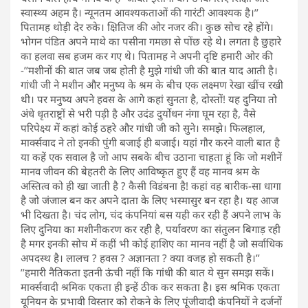
स्वास्थ्य अहम है। न्यूनतम आवश्यकताओं की गारंटी आवश्यक है।’’
पितामह थोड़ी देर रुके। क्षितिज की ओर नजर की। कुछ सोच रहे होंगे।
भोगन पंडित अपने माथे का पसीना गमछा से पोंछ रहे थे। लगता है छुहारे
का हलवा सब हजम कर गए थे। पितामह ने अपनी दृष्टि हमारी ओर की
-’’मशीनों की बात जब जब होती है मुझे गांधी जी की बात याद आती है।
गांधी जी ने मशीन और मनुष्य के श्रम के बीच एक लक्ष्मण रेखा खींच रखी
थी। पर मनुष्य अपने हवस के आगे कहां सुनता है, दोस्तों! यह दुनिया तो
अंधे धृतराष्ट्रों से भरी पड़ी है और उदंड दुर्योधन नंगा घूम रहा है, वैसे
परिपेक्ष्य में कहां कोई ठहरे और गांधी जी को सुने। समझे। फिलहाल,
मार्क्सवाद ने तो इनकी पुंगी बजाई ही बजाई। यहां गौर करने वाली बात है
या कहें एक सवाल है जो आप सबके बीच उठाना चाहता हूं कि जो मशीनें
मानव जीवन की बेहतरी के लिए आविष्कृत हुए हैं वह मानव श्रम के
अस्तित्व को ही खा जाती है ? कैसी विडंबना है! कहां वह बारीक-सा धागा
है जो जंजाल बन कर अपने दाता के लिए भस्मासुर बन रहा है। यह आज
भी दिखता है। चंद लोग, चंद कंपनियां बस यही कर रही हैं अपने लाभ के
लिए दुनिया का मशीनीकरण कर रही है, पर्यावरण का संतुलन बिगाड़ रही
है मगर इनकी सोच में कहीं भी कोई हाशिए का मानव नहीं है जो सर्वाधिक
अपदस्थ है। लालच ? हवस ? अज्ञानता ? क्या वजह हो सकती है।’’
’’हमारी नैतिकता इतनी ऊंची नहीं कि गांधी की बात ये सुन समझ सकें।
मार्क्सवादी श्रमिक एकता ही इन्हें ठीक कर सकता है। इस श्रमिक एकता
यूनियन के प्रभावी विस्तार को रोकने के लिए पूंजीवादी कंपनियों ने दर्जनों