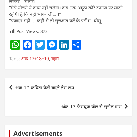
लेकर!’’- बिलार।
’’ऐसे सोचने से काम नहीं चलेगा। कब तक अंगूठा कोरे कागज पर मारते
रहोगे। है कि नहीं भोगन जी….।’’
’’एकदम सही…। कहीं से तो सुरुआत करें के पड़ी।’’- बीसू।
Post Views:
373
W
F
T
M
Li
S
h
a
w
e
n
h
Tags:
अंक-17+18+19
,
बहस
at
c
itt
ss
k
ar
s
e
er
e
e
e
A
b
n
dI
Post
अंक-17-कविता कैसे बदले तेरा रूप
p
o
g
n
navigation
p
o
er
अंक-17-फेसबुक वॉल से-सुनील दाश
k
Advertisements