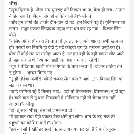
भीखू।
’’खूब दिखता है। जैसा सच धृतराष्ट्र को दिखता था ना, वैसा ही सच। अपना
नीहित स्वार्थ। और ये लोग ही शक्तिशाली हैं।’’-भोगन।
’’और हम लोगों की शक्ति दीन-हीन हो गई। हम बिखरे पड़े हैं। यूनियनबाजी
खतम। मजूर एकता जिंदाबाद महज नारा बन कर रह गया!’’-बिलार सिंग
बोले।
’’चलिए अंधेरा घिर रहा है। बात तो दूर तलक जाएगी शायद कभी खत्म ना
हो। गरीबों का नियति ही ऐही है मर्दे कोइयो युग हो-भुगतना उन्हीं को है।
बीच में कोई संत या मसीहा आता है -पर हम वहीं के वहीं वापस लौट आते
हैं जहां से चले थे।’’-भोगन दार्शनिक अंदाज में बोल रहे थे।
’’चुप रे पंडितवा! खाली पोथी-नियति के बात करता है। जंजीर तोड़ेगा तब
नू टूटेगा।’’- धुरंधर बिगड़ गए।
’’तू ही तोड़ेगा जंजीर! अकेले कबार लेगा क्या ? आएं….!’’- बिलार सिंग का
लहजा गरम था।
’’काहे गरमिया रहे हैं बिलार भाई….इहां तो डिकससन (डिस्कशन) नू हो रहा
है। बाते-बात से नू बात निकलती है सोचिएगा नहीं तो ब्रेनवा जम नहीं
जाएगा।’’- भीखू।
’’हां, तू सोच भीखू। ब्रेन को जमने मत दो।’’
’’ऐ बुड़बक सब! ऐही एकता देखाओगे तुम लोग। बात के तह तक तो
पहुंचने का कोशिश करो।’’-भोगन।
’’हम का सोचे खेतिहर सब! विद्वान लोग क्या कर रहा है ? पोथी-पुरान