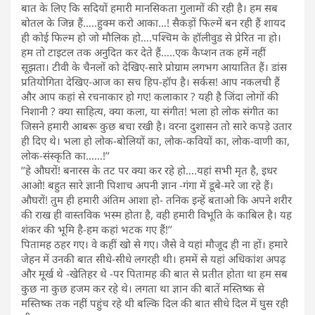
बात के लिए कि सदियों हमारी मानसिकता गुलामों की रही है। हम सब
बोतल के जिन्न हैं…..हुक्म करो आका…! सैकड़ों फिल्में बन रही हैं शायद
ही कोई फिल्म हो जो मौलिक हो….पश्चिम के हॉलीवुड से प्रेरित ना हो।
हम तो टाइटल तक अनुदित कर देते हैं…..एक कैप्शन तक हमें नहीं
सूझता। टीवी के चैनलों को देखिए-सारे प्रोग्राम लगभग आयातित हैं। डांस
प्रतियोगिता देखिए-आज का सच हिप-हॉप है। सर्कस! आप नकलची हैं
और आप कहां से रचनाकार हो गए! कलाकार ? यही है जिंदा लोगों की
निशानी ? क्या साहित्य, क्या कला, या संगीत! भला हो लोक संगीत का
जिसने हमारी आबरू कुछ बचा रखी है। वरना दुशासन तो सारे कपड़े उतार
ही दिए थे। भला हो लोक-बोलियों का, लोक-कवियों का, लोक-वाणी का,
लोक-संस्कृति का……!’’
’’हे औघरों! बनारस के तट पर क्या कर रहे हो….यहां सभी मृत है, इधर
आओ! बहुत सारे ज्ञानी पिशाच अपनी ज्ञान -गंगा में डूबे-मरे जा रहे हैं।
औघरों! तुम ही हमारी अंतिम आशा हो- तनिक इन्हें बताओ कि अपने शरीर
की राख ही वास्तविक भस्म होता है, वही हमारी विभूति के काबिल है। यह
शंकर की भूमि है-हम कहां भटक गए हैं!’’
पितामह ठहर गए। वे कहीं खो से गए। जैसे वे यहां मौजूद ही ना हों। हमारे
जेहन में उनकी बात सीधे-सीधे लगरही थी। हममें से यहां अधिकांश अपढ़
और मूर्ख थे -खेतिहर थे -पर पितामह की बात से प्रतीत होता था हम सब
कुछ ना कुछ हजम कर रहे थे। लगता था ज्ञान की बातें मस्तिष्क से
मस्तिष्क तक नहीं पहुंच रहे थी बल्कि दिल की बात सीधे दिल में घुस रही