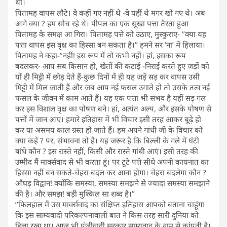
थी।
पितामह वापस लौटे। वे कहीं गए नहीं थे -वे यहीं थे मगर खो गए थे। अब
आगे क्या ? हम सोच रहे थे। पीपल का एक सूखा पत्ता तैरता हुआ
पितामह के समक्ष आ गिरा। पितामह पत्ते को उठाए, मुस्कुराए- ’’क्या यह
पत्ता वापस इस वृक्ष का हिस्सा बन सकता है।’’ हमने सर ’ना’ में हिलाया।
पितामह ने कहा-’’नहीं! इस रूप में तो कभी नहीं। हां, इसका रूप
बदलकर- आप सब किसान हो, खेतों की कटाई -निराई करते हुए जड़ों को
यों ही मिट्टी में छोड़ देते हैं-कुछ दिनों में ही यह जड़ें सड़ कर वापस उसी
मिट्टी में मिल जाती हैं और जब आप नई फसल उगाते हो तो उसके तत्व नई
फसल के जीवन में काम आते हैं। यह एक पत्ता भी संभव है यहीं सड़ गल
कर इस विशाल वृक्ष का पोषण बने। हां, अत्यंत अल्प, और इसके पोषण से
पत्तों में जान आए। हमारे इतिहास में भी विचार इसी तरह आकर बूढ़े हो
कर या असमय काल ग्रस्त हो जाते हैं। हम अपने गांधी जी के विचार को
क्या कहें ? पर, संभावना तो है। यह जरूर है कि बिल्ली के गले में घंटी
बांधे कौन ? इस रास्ते नहीं, किसी और रास्ते गांधी आएं। इसी तरह की
उम्मीद मैं मार्क्सवाद से भी करता हूं। पर टूटे पत्ते सीधे अपनी कायनात का
हिस्सा नहीं बन सकते-चेहरा बदल कर आना होगा। चेहरा बदलेगा कौन ?
औघड़ विद्वान! क्योंकि समस्या, समस्या समझने से ज्यादा समस्या समझाने
की है। और समझ! बड़ी मुश्किल सा शब्द है।’’
’’फिलहाल मैं उस मार्क्सवाद का संक्षिप्त इतिहास आपको बताना चाहूंगा
कि इस साम्यवादी परिकल्पनावाली बात ने किस तरह सारी दुनिया को
हिला रखा था। आज भी पूंजीवादी सरकार साम्यवाद के नाम से कांपती है।