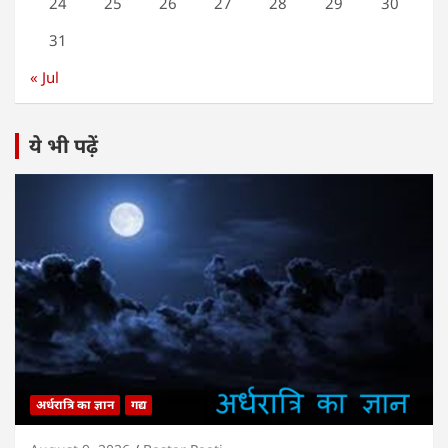
24
25
26
27
28
29
30
31
« Jul
ये भी पढ़ें
अर्धरात्रि का ज्ञान
गद्य