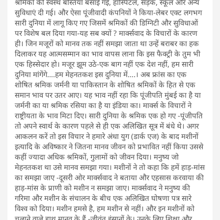
श्रमिकों की स्वस्थ बस्तियां बसाई गई, हॉस्पिटल, सड़क, स्कूल और अन्य
सुविधाएं दी गई। और ऐसा पूंजीवादी कंपनियों ने किया-लेबर एक्ट लगभग
सारी दुनिया में लागू किए गए जिसमें श्रमिकों की डिग्निटी और सुविधाओं
पर विशेष बल दिया गया-यह सब क्यों ? मार्क्सवाद के विचारों के कारण
ही। जिन मजूरों को मानव तक नहीं समझा जाता था उन्हें बराबर का हक
दिलाकर यह आत्मसम्मान का भाव वापस लाना कि इस फैक्ट्री के तुम भी
एक हिस्सेदार हो। मजूर झूम उठे-एक बाग नहीं एक देश नहीं, हम सारी
दुनिया मांगेंगे….हम मेहनतकश इस दुनिया में….। अब फ्रांस का एक
शोषित श्रमिक जर्मनी या पाकिस्तान के शोषित श्रमिकों के हित से एक
समान भाव पर उतर आए। यह भाव नहीं रहा कि पूंजीपति मुंबई का है या
जर्मनी का या श्रमिक रसिया का है या इंडिया का। मार्क्स के विचारों ने
राष्ट्रीयता के भाव मिटा दिए। सारी दुनिया के श्रमिक एक हो गए -पूंजीपति
तो अपने स्वार्थ के कारण पहले से ही एक अलिखित सूत्र में बंधे थे। अगर
आकलन करें तो इस विचार ने हमारे अंधा युग (डार्क एज) के बाद मशीनों
इत्यादि के अविष्कार ने जितना मानव जीवन को प्रभावित नहीं किया उससे
कहीं ज्यादा अधिक श्रमिकों, गुलामों को जीवन दिया। मनुष्य जो
मेहनतकश था उसे मानव समझा गया। मशीनों ने तो कहा कि हमें हाड़-मांस
का समझा जाए -दूसरी ओर मार्क्सवाद ने बताया और एहसास करवाया की
हाड़-मांस के प्राणी को मशीन न समझा जाए। मार्क्सवाद ने मनुष्य की
गरिमा और मशीन के संचालन के बीच एक अलिखित घोषणा पत्र सारे
विश्व को दिया। मशीन हमसे है, हम मशीन से नहीं। और इन मशीनों को
चलाने वाले हाथ मानव के हैं -जीवंत इंसानों के। उनके लिए शिक्षा और