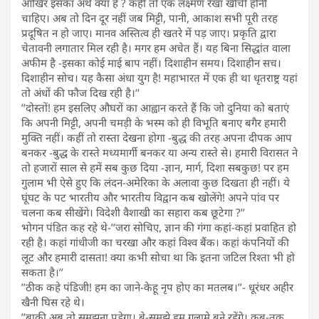
आखिर इसका अर्थ क्या है ? कहीं तो एक लक्ष्मण रेखा खींची होनी
चाहिए। अब तो दिन दूर नहीं जब मिट्टी, पानी, आकाश सभी पूरी तरह
प्रदूषित न हो जाए। मानव अस्तित्व ही खतरे में पड़ जाए। प्रकृति द्वारा
चेतावनी लगातार मिल रही है। मगर हम अचेत हैं। यह बिना सिद्धांत वाला
अफीम है -इसका कोई माई बाप नहीं। दिशाहीन समय। दिशाहीन सच।
दिशाहीन सोच। यह कैसा अंधा युग है! महाभारत में एक ही था धृतराष्ट्र यहां
तो अंधों की फौज दिख रही है।’’
’’दोस्तों! हम इसलिए औघरों का आह्वान करते हैं कि जो दुनिया को बताएं
कि अपनी मिट्टी, अपनी चमड़ी के भस्म को ही विभूति बनाए बगैर हमारी
मुक्ति नहीं। कहीं तो रास्ता देखना होगा -बुद्ध की तरह अपना दीपक आप
बनकर -बुद्ध के रास्ते मध्यमार्गी बनकर या अन्य रास्ते से। हमारी विरासत ने
तो हजारों साल से हमें सब कुछ दिया -ज्ञान, मार्ग, दिशा सबकुछ! पर हम
गुलाम भी ऐसे हुए कि लंदन-अमेरिका के अलावा कुछ दिखता ही नहीं। ये
घूंघट के पट भारतीय और भारतीय विद्वान कब खोलेंगे! अपने पांव पर
चलना कब सीखेंगे। विदेशी वैशाखी का सहारा कब छूटेगा ?’’
भोगन पंडित कह रहे थे-’’जरा सोचिए, ज्ञान की गंगा कहां-कहां प्रवाहित हो
रही है। कहां गांधीजी का चरखा और कहां विश्व बैंक। कहां कंपनियों की
लूट और हमारी दासता! क्या कभी सोचा था कि इतना जटिल रिश्ता भी हो
सकता है।’’
’’ठीक कहे पंडिजी! हम का जाने-केहू नृप होए का मतलब।’’- धूरंधर अहीर
खैनी घिस रहे थे।
’’बाकी अब तो समझना पड़ेगा। बे-समझे हम गुलामे बने रहेंगे। कब-तक