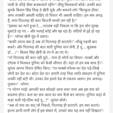
नाली के कीड़े जैसा बजबजाते रहेंगे।’’-घीसू विश्वकर्मा बोले। उनकी बात
सुनके बिलार सिंह चिक् दे खैनी थूके और बकरने लगे-’’बिल्कुल ठीक!
अगर तरक्की असली चाहिए तो विचार भी असली चाहिए। हम सब अपढ़
हैं, मगर पितामह की बात कितनी सच्ची लग रही है।’’
’’इसका का माने हुआ रे…..मतलब यही निकला ना कि हम लोग मूरख-
मुसटंडे रह गए – और मलाई कोई और खा रहा है। सदियों से इहे हो रहा
है।’’- भोगल खैनी मुंह में दबाए।
’’बाकी उपाय क्या है अब तो पितामह ही बताएंगे।’’-भीखू पहली बार
बकरे। और पितामह की बात सारी दुनिया मान लेगी, है नू…..बुड़बक
हो….।’’- बिलार सिंह खैनी के रंग में आ गए थे।
’’तो पितामह की बात नहीं सुने… मात्र दो लोगों का विचार -मार्क्स और
एंगेल्स ने मिलकर दुनिया को कैसी सौगात दी। यहां तो हम सब साथ हैं।’’-
धूरंधर अपना विचार प्रेषित किए। ’’पर मार्क्स-एंगेल्स का देश पढ़े-लिखे
लोगों का देश था। छोटा देश था। हमारी तरह भिन्न जाति-संप्रदाय में दुनिया
उनकी नहीं बंटी थी। उनका देश हमारे देश से एकदम अलग। हम अनपढ़।
गुलाम।’’ -भोगन
’’ए भोगन भाई! आपकी बात सोलहो आना सच! मगर अब इस सच को
बदलना होगा। कल का सच आज का सच कैसे बन जाएगा। दुनिया कहां से
कहां चली गई।ठीक कहे नू…?’’ -धुरंधर बोले।
’’अब तो सच का सत् जो निकले, पितामह ही बताएंगे, हम क्या बताएं।
इतना ज्ञानी-मानी लोग हैं इस संसार में, उनको क्या यह सच नहीं दिखता!’’-