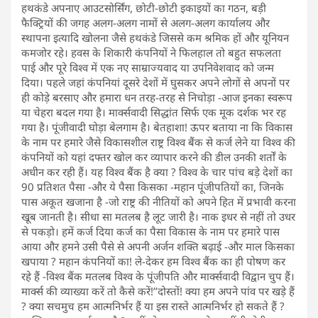
हथकंडे अपनाए आउटसोर्सिंग, छोटी-छोटी इकाइयों का गठन, बड़ी
फैक्ट्रियों की जगह अलग-अलग नामों से अलग-अलग कार्यालय और
स्थापना इत्यादि खोलना जैसे हथकंडे जिससे कम श्रमिक हों और यूनियन
कमजोर रहे। हवस के शिकारी कंपनियों ने फिलहाल तो बहुत सफलता
पाई और पूरे विश्व में एक नए साम्राज्यवाद या उपनिवेशवाद को जन्म
दिया। पहले जहां कंपनियां दूसरे देशों में घुसकर अपने लोगों से अपनों पर
ही कोड़े बरसाए और हमारा धन तरह-तरह से निचोड़ा -आज इनका स्वरूप
या चेहरा बदल गया है। मार्क्सवादी सिद्धांत सिर्फ एक मूक दर्शक भर रह
गया है। पूंजीवादी घोड़ा बेलगाम है। बेतहाशा! ऊपर बताया ना कि विकास
के नाम पर हमारे जैसे विकासशील राष्ट्र विश्व बैंक से कर्ज लेने या विश्व की
कंपनियों को यहां दफ्तर खोल कर व्यापार करने की डील उनकी शर्तों के
अधीन कर रही हैं। यह विश्व बैंक है क्या ? विश्व के चार पांच बड़े देशों का
90 प्रतिशत पैसा -और ये पैसा किसका -महान पूंजीपतियों का, जिनके
पास अकूत खजाना है -जो राष्ट्र की नीतियों को अपने हित में प्रभावी करना
खूब जानती है। सीधा सा मतलब है लूट जारी है। नाक इधर से नहीं तो उधर
से पकड़ो। हमें कर्ज दिया कर्ज का पैसा विकास के नाम पर हमारे पास
आया और हमने उसी पैसे से अपनी अर्जन शक्ति बढ़ाई -और माल किसका
खपाया ? महान कंपनियों का! ले-देकर हम विश्व बैंक का ही पोषण कर
रहे हैं -विश्व बैंक मतलब विश्व के पूंजीपति और मार्क्सवादी विद्वान चुप हैं।
मार्क्स की व्याख्या करें तो कैसे करें!’’दोस्तों! क्या हम अपने पांव पर खड़े हैं
? क्या सचमुच हम आत्मनिर्भर हैं या इस रास्ते आत्मनिर्भर हो सकते हैं ?