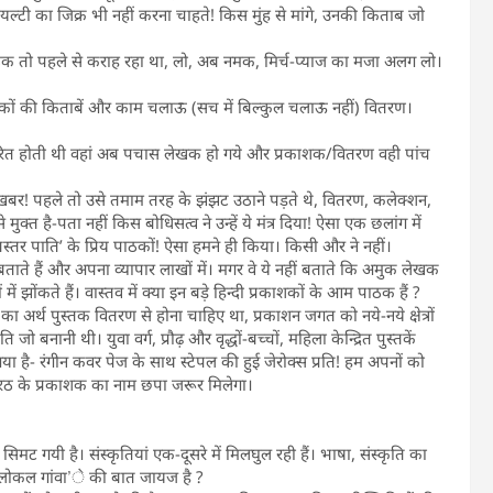
टी का जिक्र भी नहीं करना चाहते! किस मुंह से मांगे, उनकी किताब जो
ठक तो पहले से कराह रहा था, लो, अब नमक, मिर्च-प्याज का मजा अलग लो।
खकों की किताबें और काम चलाऊ (सच में बिल्कुल चलाऊ नहीं) वितरण।
ितरित होती थी वहां अब पचास लेखक हो गये और प्रकाशक/वितरण वही पांच
े-खबर! पहले तो उसे तमाम तरह के झंझट उठाने पड़ते थे, वितरण, कलेक्शन,
 मुक्त है-पता नहीं किस बोधिसत्व ने उन्हें ये मंत्र दिया! ऐसा एक छलांग में
स्तर पाति’ के प्रिय पाठकों! ऐसा हमने ही किया। किसी और ने नहीं।
ताते हैं और अपना व्यापार लाखों में। मगर वे ये नहीं बताते कि अमुक लेखक
ें झोंकते हैं। वास्तव में क्या इन बड़े हिन्दी प्रकाशकों के आम पाठक हैं ?
ा अर्थ पुस्तक वितरण से होना चाहिए था, प्रकाशन जगत को नये-नये क्षेत्रों
ो बनानी थी। युवा वर्ग, प्रौढ़ और वृद्धों-बच्चों, महिला केन्द्रित पुस्तकें
 है- रंगीन कवर पेज के साथ स्टेपल की हुई जेरोक्स प्रति! हम अपनों को
 या मेरठ के प्रकाशक का नाम छपा जरूर मिलेगा।
िमट गयी है। संस्कृतियां एक-दूसरे में मिलघुल रही हैं। भाषा, संस्कृति का
में ‘लोकल गांवा’े की बात जायज है ?