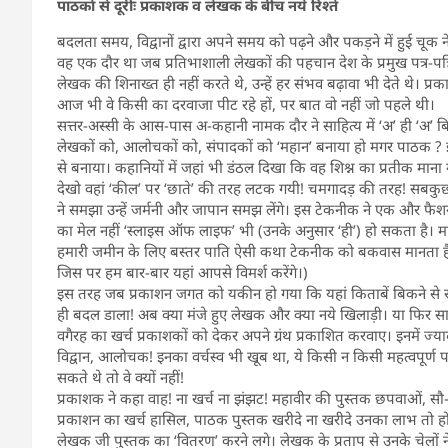
पाठकों से दूरीः प्रकाशक व लेखक के बीच नये रिश्ते
बदलता समय, विद्वानों द्वारा अपने समय को पढ़ने और पकड़ने में हुई चूक
वह एक दौर था जब प्रतिभाशाली लेखकों की पहचान देश के प्रमुख पत्र-पत्
लेखक की शिनाख्त ही नहीं करते थे, उन्हें हर संभव बढ़ावा भी देते थे। प्
आज भी वे किसी का दरवाजा पीट रहे हों, पर बात वो नहीं जो पहले थी।
सत्तर-अस्सी के आस-पास अ-कहानी नामक दौर ने साहित्य में ‘अ’ ही ‘अ’ ब
लेखकों को, आलोचकों को, संपादकों को ‘महान’ बनाया हो मगर पाठक ? इ
से बनाया। कहानियों में जहां भी डंठल दिखा कि वह शिश्न का प्रतीक माना 
देखो वहां ‘कील’ पर ‘छाते’ की तरह लटक गयी! चमगादड़ की तरह! सबकुछ 
ने समझा उन्हें जर्मनी और जापान समझ लेंगे। इस टेकनीक ने एक और फैश
का मेल नहीं ‘स्लाइस ऑफ लाइफ’ भी (उनके अनुसार ‘ही’) हो सकता है। 
हमारी जमीन के लिए बस्तर पाति ऐसी कथा टेकनीक को बकवास मानता 
जिस पर हम बार-बार यहां आपसे विमर्श करेंगे।)
इस तरह जब प्रकाशन जगत को यकीन हो गया कि यहां किताबें बिकने से रहीं
ही बदल डाला! अब क्या मंजे हुए लेखक और क्या नये खिलाड़ी। या फिर साहित्
वगैरह का खर्च प्रकाशकों को देकर अपने ग्रंथ प्रकाशित करवाए। इनमें ज्यादा
विद्वान, आलोचक! इनका वर्चस्व भी खूब था, ये किसी न किसी महत्वपूर्ण
सकते थे तो वे क्यों नहीं!
प्रकाशक ने कहा वाह! ना खर्च ना झंझट! महावीर की पुस्तक छपवाओं, सौ-दो
प्रकाशन का खर्च हासिल, पाठक पुस्तक खरीदे ना खरीदे उनका लाभ तो हो ग
लेखक जी पुस्तक का ‘वितरण’ करने लगे। लेखक के प्रताप से उनके चेलों न