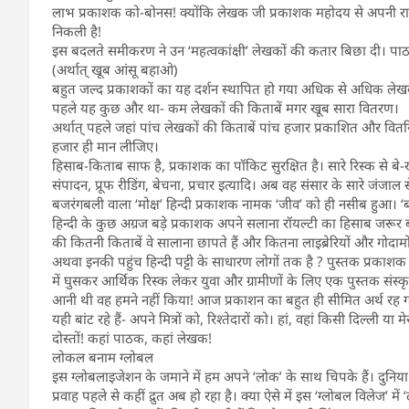
लाभ प्रकाशक को-बोनस! क्योंकि लेखक जी प्रकाशक महोदय से अपनी रायल्
निकली है!
इस बदलते समीकरण ने उन ‘महत्वकांक्षी’ लेखकों की कतार बिछा दी। पा
(अर्थात् खूब आंसू बहाओ)
बहुत जल्द प्रकाशकों का यह दर्शन स्थापित हो गया अधिक से अधिक ले
पहले यह कुछ और था- कम लेखकों की किताबें मगर खूब सारा वितरण।
अर्थात् पहले जहां पांच लेखकों की किताबें पांच हजार प्रकाशित और व
हजार ही मान लीजिए।
हिसाब-किताब साफ है, प्रकाशक का पॉकिट सुरक्षित है। सारे रिस्क से ब
संपादन, प्रूफ रीडिंग, बेचना, प्रचार इत्यादि। अब वह संसार के सारे जंजाल से
बजरंगबली वाला ‘मोक्ष’ हिन्दी प्रकाशक नामक ‘जीव’ को ही नसीब हुआ। ‘ब
हिन्दी के कुछ अग्रज बड़े प्रकाशक अपने सलाना रॉयल्टी का हिसाब जरूर ब
की कितनी किताबें वे सालाना छापते हैं और कितना लाइब्रेरियों और गोदामों म
अथवा इनकी पहुंच हिन्दी पट्टी के साधारण लोगों तक है ? पुस्तक प्रकाशक क
में घुसकर आर्थिक रिस्क लेकर युवा और ग्रामीणों के लिए एक पुस्तक संस्कृति ज
आनी थी वह हमने नहीं किया! आज प्रकाशन का बहुत ही सीमित अर्थ रह गया
यही बांट रहे हैं- अपने मित्रों को, रिश्तेदारों को। हां, वहां किसी दिल्ली
दोस्तों! कहां पाठक, कहां लेखक!
लोकल बनाम ग्लोबल
इस ग्लोबलाइजेशन के जमाने में हम अपने ‘लोक’ के साथ चिपके हैं। दुनिया स
प्रवाह पहले से कहीं द्रुत अब हो रहा है। क्या ऐसे में इस ‘ग्लोबल विलेज’ 