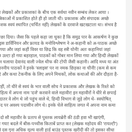
 ने लेखकों और प्रकाशकां के बीच एक सर्वथा नवीन सम्बंध लेकर आया ।
रिकाओं में प्रकाशित होते ही हो जाती थी। प्रकाशक और संपादक अच्छे
रकाशक स्वयं स्थापित (चर्चित नहीं) लेखकों के दरवाजे खटखटाता था। संभव है
िछा दिया। जैसा कि पहले कहा जा चुका है कि समुद्र पार के आकर्षण ने कुछ
स डार्विनियन और फ्रायड के मनोविश्लेषण ने अ-कहानी को अ-पाठक अच्छे
गया और जहां कहीं विवर या छिद्र कि वह स्त्री योनी! अतः कहानियां जहां
उल्टा हो गया बहरहाल, पाठकों को गोबर मान लिया गया और हिन्दी लेखकों
न चलाया देवानंद वाली ज्वेल थीफ की टोपी जैसी कहानी। आदि मध्य या अंत
माननीय पाठकों ने इनके ‘स्लाइस’ पर ना नमक छिड़का ना चीनी! (कम से कम
है और कथा टेकनीक के लिए अपने मिथकों, लोक कथाओं की ओर दौड़ता है-
, तो धीरे से स्वयं के भार वाली सोच ने प्रकाशक और लेखक के रिश्ते को
य में अपना नाम ‘दर्ज’ करवाने वाले महावीर! इन महावीरों ने धीरे से छपाई
तर वे लोग थे जो पहुंच वाले थे, हिन्दी विभाग से जुड़े लोग थे- स्वघोषित्
 पद पर अवश्य पदासीन लोग थे। इनके चेले साहित्य जगत में अपना नाम कमा
 सौ महावीर के प्रताप से पुस्तक लायब्रेरी की ठंडी हवा भी खाएंगी,
या! बदले में बीस-पच्चीस किताबें प्राप्त कर (लेखक महोदय की ‘रायल्टी’)
े दस गुना अधिक मूल्य वाली हार्ड बाउंड पुस्तक खरीदी की तो इसका सीधा