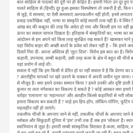
बात साहित्य से पाठकों की दूरी पर ही केंद्रित है। हमारी चिंता उन दूर 
चलते साहित्य से (हिन्दी) दूर हुआ-इसका विश्ष्लेषण तो जरूरी है ही, किन 
से जुड़े, ये समस्या, या ऐसी समस्याएं अल्पकालीन नहीं होती, इनसे लगातार 
प्रवाह एकरैखिक नहीं, भाषा या संस्कृति कोई स्थायी तत्व नहीं हैं। वे स्थ
आंख बंद की कबूतर की तरह कि अंधेरा हो गया और बिल्ली हम पर नहीं झ
ऊपर का सवाल जायज दिखता है। इतिहास में संस्कृतियों का, भाषा का 
आंदोलन से हम अपने को किस तरह सुरक्षित रख सकते हैं? खासकर माने हुए
यहां विरोध बाहर की अच्छी बातों के प्रवेश को लेकर नहीं है – कि हमन
दिवारें गिरा दी- अपना अस्तित्व ही ‘लुटा दिया’- विरोध इस बात का है। विरोध 
कहानी, उपन्यास, लम्बी कहानी, उसी तरह कला के क्षेत्र में बहुत सी चीजें ब
यहां प्रयोग में लाई थी।
सवाल ये नहीं कि हम किसी मे प्रेरित हो या नहीं सवाल ये है कि प्रेरणा का
? अंतर्राष्ट्रीय मापकों पर खरे उतरने के चक्कर में अपनी जमीन भूल जान
से मौजूद है। क्या हमने उनका सम्मान किया ? हमने उनकी ओर दृष्टि डाली ह
कुमार या लता मंगेशकर का विकल्प दे सकते है ? कोई आस्कर क्या हमा
धरोहर ‘रामायण’ या ‘महाभारत’ और अंतहीन किस्से कहानियों से भरी ल
हमारा विकल्प बन सकती हैं ? चाहे हम हिप-हॉप, लॉकिंग-पॉपिंग, फूटिंग जैसे 
महत्वहीन नहीं हो जाएंगे।
तकलीफ चीजों के अपनाए जाने से नहीं, तकलीफ चीजों के अपनाए जाने क
ग्लोबल और सिकुड़ती दुनिया में ‘हम’ तभी तक हैं जब हम ‘लोकल’ हैं। स्थानीय
स्वाभिमान से जुड़ा है। हमारी लम्बी सांस्कृतिक विरासत है-कला, साहित्य, स
से हम आगे बढ़ रहे हैं- हमारी परंपराएं हमसे छूटती जा रही हैं। बहुत सारी 