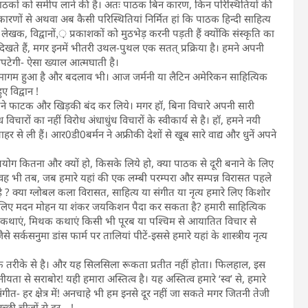
हुए पाठकों को समीप लाने की है। अतः पाठक बिन कारण, किन परिस्थितियों की
कारणों से अथवा अब कैसी परिस्थितियां निर्मित हां कि पाठक हिन्दी साहित्य
लेखक, विद्वानों,़ प्रकाशकों को मुठभेड़ करनी पड़ती हैं क्योंकि संस्कृति का
िर दिखते हैं, मगर इनमें भीतरी उथल-पुथल एक सतत् प्रक्रिया है। हमने अपनी
पटेगी- ऐसा ख्याल आत्मघाती है।
समागम हुआ है और बदलाव भी। आज जर्मनी या लैटिन अमेरिकन साहित्यिक
 विद्वान !
े अपने फाटक और खिड़की बंद कर लिये। मगर हॉ, बिना विचारे अपनी सारी
विचारों का नहीं विरोध अंधाधुंध विचारों के स्वीकार्य से है। हॉ, हमने नयी
ाहर से ली हैं। आर0डी0बर्मन ने अफ्रीकी देशों से खूब सारे वाद्य और धुनें अपने
 प्रयोग कितना और क्यों हो, किसके लिये हो, क्या पाठक से दूरी बनाने के लिए
ा। वह भी तब, जब हमारे यहां की एक लम्बी परम्परा और सम्पन्न विरासत पहले
ै ? क्या ग्लोबल कला विरासत, साहित्य या संगीत या नृत्य हमारे लिए किशोर
रे लिए मदन मोहन या शंकर जयकिशन पैदा कर सकता है? हमारी साहित्यिक
ोककथाएं, मिथक कथाएं किसी भी पूरब या पश्चिम से आयातित विचार से
सर्कसनुमा डांस फार्म पर तालियां पीटें-इससे हमारे यहां के शास्त्रीय नृत्य
े तरीके से है। और यह सिलसिला रूकता प्रतीत नहीं होता। फिलहाल, इस
ता से सराबोर! यही हमारा अस्तित्व है। यह अस्तित्व हमारे ‘स्व’ से, हमारे
ंगीत- हर क्षेत्र में! अनचाहे भी हम इनसे दूर नहीं जा सकते मगर जितनी तेजी
अच्छी चीजों से दूर—!