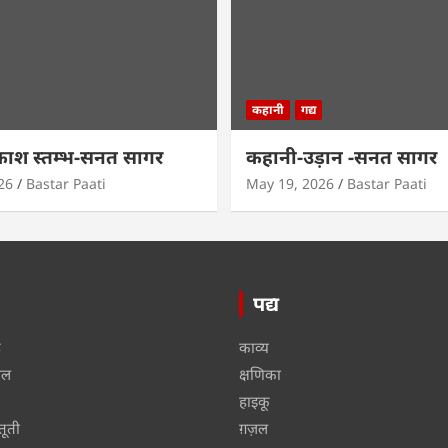
कहानी
गद्य
काश स्तम्भ-सनत सागर
कहानी-उड़ान -सनत सागर
26
Bastar Paati
May 19, 2026
Bastar Paati
पद्य
ू
काव्य
ाल
क्षणिका
हाइकू
तूती
ग़ज़ल