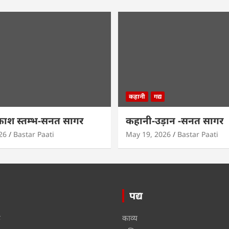
कहानी
गद्य
काश स्तम्भ-सनत सागर
कहानी-उड़ान -सनत सागर
26
Bastar Paati
May 19, 2026
Bastar Paati
पद्य
ू
काव्य