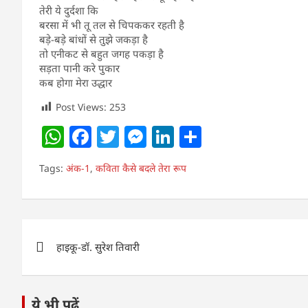
तेरी ये दुर्दशा कि
बरसा में भी तू तल से चिपककर रहती है
बड़े-बड़े बांधों से तुझे जकड़ा है
तो एनीकट से बहुत जगह पकड़ा है
सड़ता पानी करे पुकार
कब होगा मेरा उद्धार
Post Views:
253
W
F
T
M
Li
S
h
a
w
e
n
h
Tags:
अंक-1
,
कविता कैसे बदले तेरा रूप
at
c
itt
ss
k
ar
s
e
er
e
e
e
A
b
n
dI
Post
p
o
g
n
हाइकू-डॉ. सुरेश तिवारी
navigation
p
o
er
k
ये भी पढ़ें