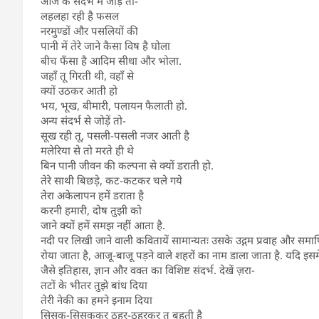
आज के संदर्भ में जोड़े तो-
लहलहा रही है फसल
नरमुण्डों और पसलियों की
पानी में तेरे जाने कैसा विष है घोला
बीच फॅंसा है आदिम सीधा और भोला.
जहॉं तू गिरती थी, वहॉं से
क्यों उठकर आती हो
भय, भूख, बीमारी, पलायन फैलाती हो.
अन्य संदर्भ से जोड़ें तो-
सूख रही तू, पसली-पसली नजर आती है
मलेरिया से तो मरते ही थे
बिन पानी जीवन की कल्पना से क्यों डराती हो.
तेरे साथी बिछड़े, कट-कटकर चले गये
तेरा अकेलापन हमें डराता है
करनी हमारी, दोष तुझी को
जाने क्यों हमें समझ नहीं आता है.
नदी पर लिखी जाने वाली कवितायें सामान्यतः उसके उद्गम प्रवाह और समाप
रोया जाता है, आजू-बाजू पड़ने वाले शहरों का नाम डाला जाता है. यदि इसमे
जैसे इतिहास, ज्ञान और वक्त का विशिष्ट संदर्भ. देखें ज़रा-
तटों के भीतर तुझे बांध दिया
तेरी नेकी का हमने इनाम दिया
सिसक-सिसककर ठहर-ठहरकर तू बहती है