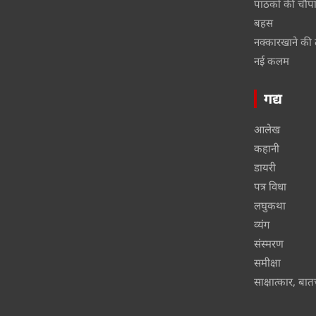
पाठकों की चौप
बहस
नक्कारखाने की 
नई कलम
गद्य
आलेख
कहानी
डायरी
पत्र विधा
लघुकथा
व्यंग
संस्मरण
समीक्षा
साक्षात्कार, बा