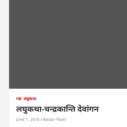
गद्य
लघुकथा
लघुकथा-चन्द्रकान्ति देवांगन
June 1, 2016
Bastar Paati