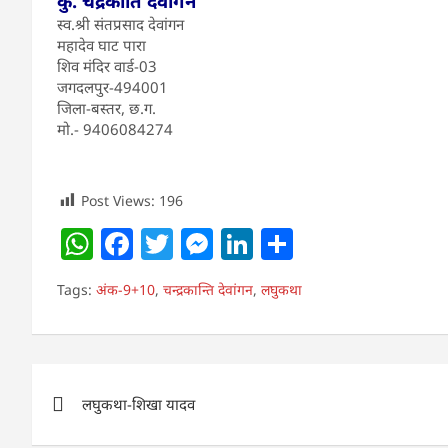
कु. चंद्रकाति देवांगन
स्व.श्री संतप्रसाद देवांगन
महादेव घाट पारा
शिव मंदिर वार्ड-03
जगदलपुर-494001
जिला-बस्तर, छ.ग.
मो.- 9406084274
Post Views:
196
W
F
T
M
Li
S
h
a
w
e
n
h
Tags:
अंक-9+10
,
चन्द्रकान्ति देवांगन
,
लघुकथा
at
c
itt
ss
k
ar
s
e
er
e
e
e
A
b
n
dI
Post
p
o
g
n
लघुकथा-शिखा यादव
navigation
p
o
er