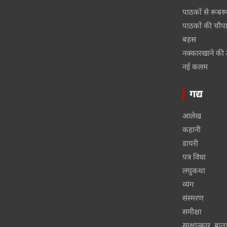
पाठकों से रूबर
पाठकों की चौप
बहस
नक्कारखाने की 
नई कलम
गद्य
आलेख
कहानी
डायरी
पत्र विधा
लघुकथा
व्यंग
संस्मरण
समीक्षा
साक्षात्कार, बा