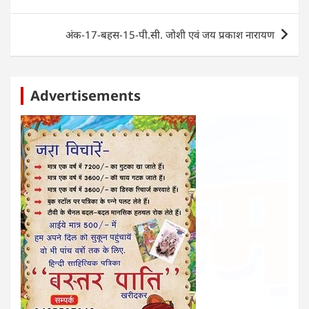
p
o
g
n
navigation
p
o
er
अंक-17-बहस-15-पी.सी. जोशी एवं जय प्रकाश नारायण
k
Advertisements