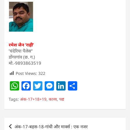
रमेश जैन ’राही’
’चंदेरिया पैलेस“
डोंगरगांव (छ. ग.)
मो.-9893863519
Post Views:
322
W
F
T
M
Li
S
h
a
w
e
n
h
Tags:
अंक-17+18+19
,
काव्य
,
पद्य
at
c
itt
ss
k
ar
s
e
er
e
e
e
A
b
n
dI
Post
अंक-17-बहस-18-गांधी और मार्क्स : एक नजर