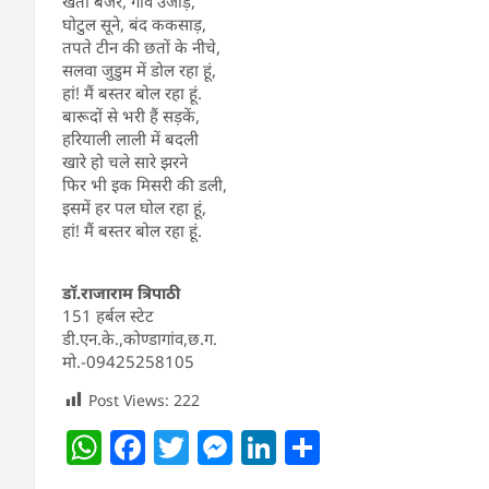
खेती बंजर, गांव उजाड़,
घोटुल सूने, बंद ककसाड़,
तपते टीन की छतों के नीचे,
सलवा जुडुम में डोल रहा हूं,
हां! मैं बस्तर बोल रहा हूं.
बारूदों से भरी हैं सड़कें,
हरियाली लाली में बदली
खारे हो चले सारे झरने
फिर भी इक मिसरी की डली,
इसमें हर पल घोल रहा हूं,
हां! मैं बस्तर बोल रहा हूं.
डॉ.राजाराम त्रिपाठी
151 हर्बल स्टेट
डी.एन.के.,कोण्डागांव,छ.ग.
मो.-09425258105
Post Views:
222
W
F
T
M
Li
S
h
a
w
e
n
h