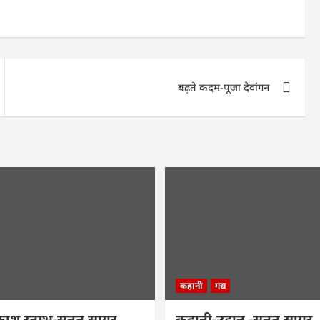
बढ़ते कदम-पूजा देवांगन
कहानी
गद्य
काश स्तम्भ-सनत सागर
कहानी-उड़ान -सनत सागर