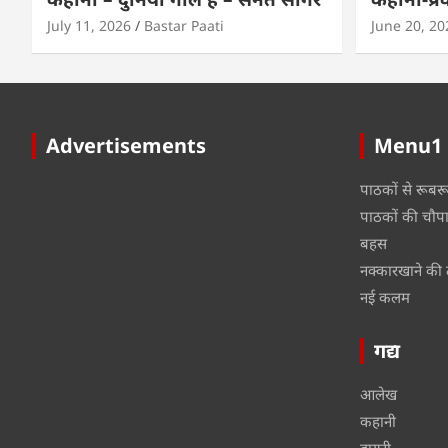
July 11, 2026
Bastar Paati
June 20, 20
Advertisements
Menu1
पाठकों से रूबर
पाठकों की चौप
बहस
नक्कारखाने की 
नई कलम
गद्य
आलेख
कहानी
डायरी