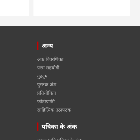
अन्य
अंक विवरणिका
परम सहयोगी
गुडदुम
पुस्तक अंश
प्रतियोगिता
फोटोग्राफी
साहित्यिक उठापटक
पत्रिका के अंक
बस्तर पाति पत्रिका के अंक