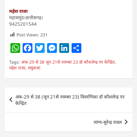
महेश राजा
महासमुंद।छत्तीसगढ़।
9425201544
Post Views:
231
W
F
T
M
Li
S
h
a
w
e
n
h
Tags:
अंक-29 से 38 जून 21से नवम्बर 23 डॉ कौशलेन्द्र पर केन्द्रित
,
at
c
itt
ss
k
ar
महेश राजा
,
लघुकथा
s
e
er
e
e
e
A
b
n
dI
Post
p
o
g
n
अंक-29 से 38 (जून 21से नवम्बर 23) विवरणिका डॉ कौशलेन्द्र पर
navigation
केन्द्रित
p
o
er
k
व्यंग्य-सुरेन्द्र रावल