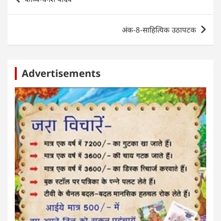
p
o
g
n
navigation
p
o
er
अंक-8-साहित्यिक उठापटक
k
Advertisements