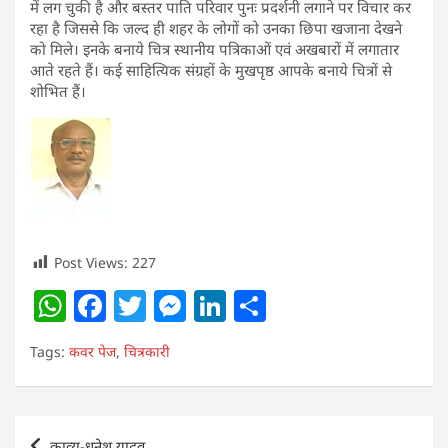
में लग चुकी है और बस्तर पाति परिवार पुनः प्रदर्शनी लगाने पर विचार कर
रहा है जिससे कि जल्द ही शहर के लोगों को उनका छिपा खजाना देखने
को मिले। इनके बनाये चित्र स्थानीय पत्रिकाओं एवं अखबारों में लगातार
आते रहते हैं। कई साहित्यिक संग्रहों के मुखपृष्ठ आपके बनाये चित्रों से
शोभित हैं।
Post Views:
227
W
F
T
M
Li
S
h
a
w
e
n
h
Tags:
कवर पेज
,
चित्रकारी
at
c
itt
ss
k
ar
s
e
er
e
e
e
A
b
n
dI
Post
काव्य-धनेश यादव