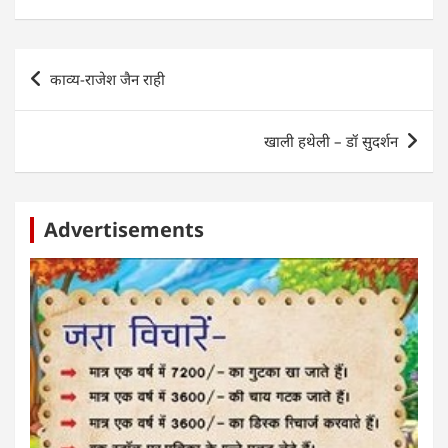
at
c
itt
ss
k
ar
s
e
er
e
e
e
A
b
n
dI
Post
काव्य-राजेश जैन राही
p
o
g
n
navigation
p
o
er
खाली हथेली – डॉ सुदर्शन
k
Advertisements