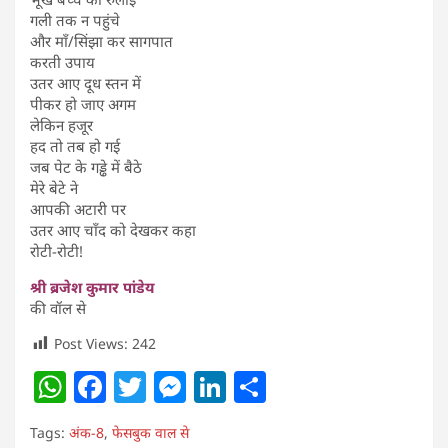
गली तक न पहुंचे
और माँ/सिंझा कर सागपात
करती उपाय
उतर आए दूध स्तन में
पीकर हो जाए अगम
लेकिन हजूर
हद तो तब हो गई
जब पेट के गड्ढे में बैठे
मेरे बेटे ने
आपकी अटारी पर
उतर आए चाँद को देखकर कहा
रोटी-रोटी!
श्री ब्रजेश कुमार पांडेय
की वॉल से
Post Views:
242
W
F
T
M
Li
S
h
a
w
e
n
h
Tags:
अंक-8
,
फेसबुक वाल से