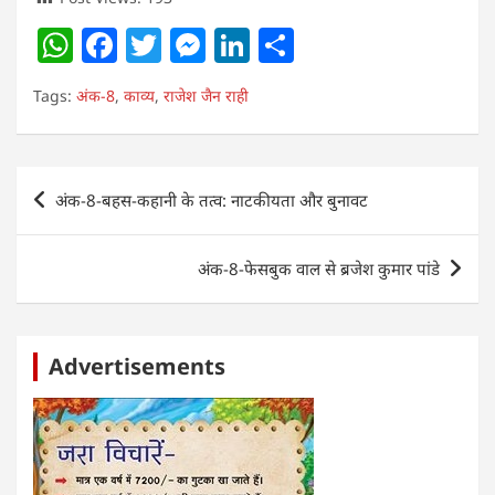
W
F
T
M
Li
S
h
a
w
e
n
h
Tags:
अंक-8
,
काव्य
,
राजेश जैन राही
at
c
itt
ss
k
ar
s
e
er
e
e
e
A
b
n
dI
Post
अंक-8-बहस-कहानी के तत्व: नाटकीयता और बुनावट
p
o
g
n
navigation
p
o
er
अंक-8-फेसबुक वाल से ब्रजेश कुमार पांडे
k
Advertisements