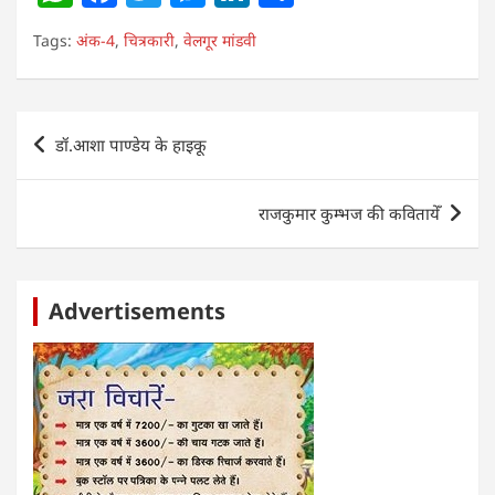
h
a
w
e
n
h
Tags:
अंक-4
,
चित्रकारी
,
वेलगूर मांडवी
at
c
itt
ss
k
ar
s
e
er
e
e
e
A
b
n
dI
Post
डॉ.आशा पाण्डेय के हाइकू
p
o
g
n
navigation
p
o
er
राजकुमार कुम्भज की कवितायेँ
k
Advertisements