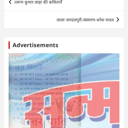
तरूण कुमार लाहा की कवितायेँ
p
o
g
n
navigation
p
o
er
लाला जगदलपुरी-संस्मरण-धनेश यादव
k
Advertisements