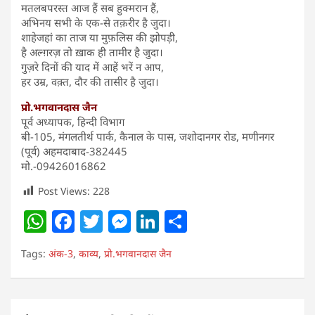
मतलबपरस्त आज हैं सब हुक्मरान हैं,
अभिनय सभी के एक-से तक़रीर है जुदा।
शाहेजहां का ताज या मुफ़लिस की झोपड़ी,
है अल्ग़रज़ तो ख़ाक ही तामीर है जुदा।
गुज़रे दिनों की याद में आहें भरें न आप,
हर उम्र, वक़्त, दौर की तासीर है जुदा।
प्रो.भगवानदास जैन
पूर्व अध्यापक, हिन्दी विभाग
बी-105, मंगलतीर्थ पार्क, कैनाल के पास, जशोदानगर रोड, मणीनगर
(पूर्व) अहमदाबाद-382445
मो.-09426016862
Post Views:
228
W
F
T
M
Li
S
h
a
w
e
n
h
Tags:
अंक-3
,
काव्य
,
प्रो.भगवानदास जैन
at
c
itt
ss
k
ar
s
e
er
e
e
e
A
b
n
dI
Post