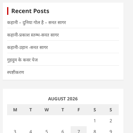
Recent Posts
कहानी – दुनिया गोल है – सनत सागर
कहानी-प्रकाश स्तम्भ-सनत सागर
कहानी-उड़ान -सनत सागर
गुड़दुम के कवर पेज
स्पष्टीकरण
AUGUST 2026
M
T
W
T
F
S
S
1
2
3
4
5
6
7
8
9