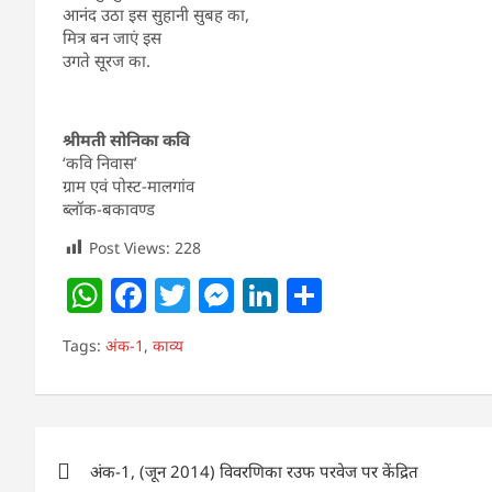
आनंद उठा इस सुहानी सुबह का,
मित्र बन जाएं इस
उगते सूरज का.
श्रीमती सोनिका कवि
‘कवि निवास’
ग्राम एवं पोस्ट-मालगांव
ब्लॉक-बकावण्ड
Post Views:
228
W
F
T
M
Li
S
h
a
w
e
n
h
Tags:
अंक-1
,
काव्य
at
c
itt
ss
k
ar
s
e
er
e
e
e
A
b
n
dI
Post
p
o
g
n
अंक-1, (जून 2014) विवरणिका रउफ परवेज पर केंद्रित