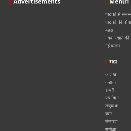
Advertisements
Menu1
पाठकों से रूबर
पाठकों की चौप
बहस
नक्कारखाने की 
नई कलम
गद्य
आलेख
कहानी
डायरी
पत्र विधा
लघुकथा
व्यंग
संस्मरण
समीक्षा