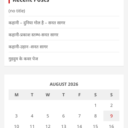
(no title)
कहानी – दुनिया गोल है – सनत सागर
कहानी-प्रकाश स्तम्भ-सनत सागर
कहानी-उड़ान -सनत सागर
गुड़दुम के कवर पेज
AUGUST 2026
M
T
W
T
F
S
S
1
2
3
4
5
6
7
8
9
10
11
12
13
14
15
16