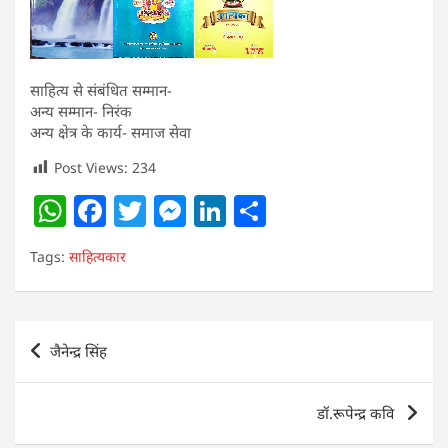
साहित्य से संबंधित सम्मान-
अन्य सम्मान- निरंक
अन्य क्षेत्र के कार्य- समाज सेवा
Post Views:
234
W
F
T
M
Li
S
h
a
w
e
n
h
Tags:
साहित्यकार
at
c
itt
ss
k
ar
s
e
er
e
e
e
A
b
n
dI
Post
जैनेन्द्र सिंह
p
o
g
n
navigation
p
o
er
डॉ.रूपेन्द्र कवि
k