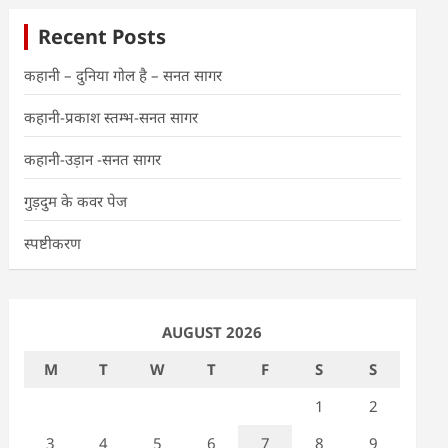
Recent Posts
कहानी – दुनिया गोल है – सनत सागर
कहानी-प्रकाश स्तम्भ-सनत सागर
कहानी-उड़ान -सनत सागर
गुड़दुम के कवर पेज
स्पष्टीकरण
AUGUST 2026
M
T
W
T
F
S
S
1
2
3
4
5
6
7
8
9