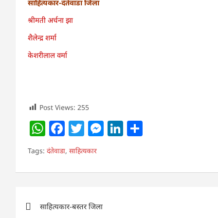
साहित्यकार-दंतेवाडा जिला
श्रीमती अर्चना झा
शैलेन्द्र शर्मा
केशरीलाल वर्मा
Post Views:
255
W
F
T
M
Li
S
h
a
w
e
n
h
Tags:
दंतेवाडा
,
साहित्यकार
at
c
itt
ss
k
ar
s
e
er
e
e
e
A
b
n
dI
Post
p
o
g
n
साहित्यकार-बस्तर जिला
navigation