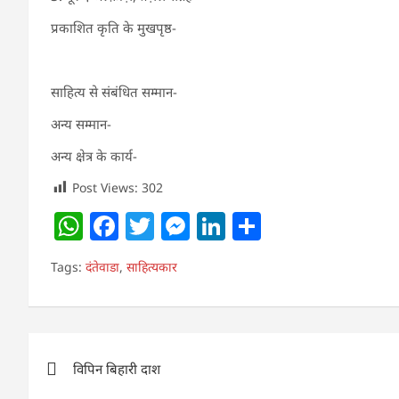
प्रकाशित कृति के मुखपृष्ठ-
साहित्य से संबंधित सम्मान-
अन्य सम्मान-
अन्य क्षेत्र के कार्य-
Post Views:
302
W
F
T
M
Li
S
h
a
w
e
n
h
Tags:
दंतेवाडा
,
साहित्यकार
at
c
itt
ss
k
ar
s
e
er
e
e
e
A
b
n
dI
Post
p
o
g
n
विपिन बिहारी दाश
navigation
p
o
er