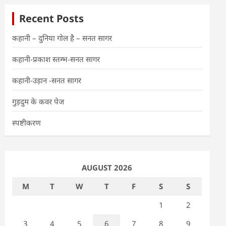
Recent Posts
कहानी – दुनिया गोल है – सनत सागर
कहानी-प्रकाश स्तम्भ-सनत सागर
कहानी-उड़ान -सनत सागर
गुड़दुम के कवर पेज
स्पष्टीकरण
AUGUST 2026
M
T
W
T
F
S
S
1
2
3
4
5
6
7
8
9