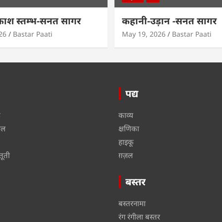
काश स्तम्भ-सनत सागर
कहानी-उड़ान -सनत सागर
26
Bastar Paati
May 19, 2026
Bastar Paati
पद्य
ू
काव्य
ाल
क्षणिका
हाइकू
तूती
ग़ज़ल
बस्तर
बस्तरनामा
रंग रंगीला बस्तर