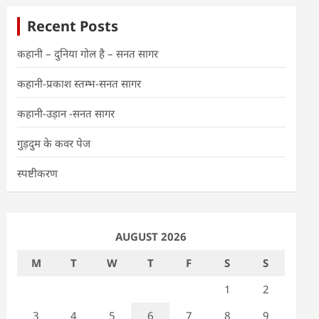
Recent Posts
कहानी – दुनिया गोल है – सनत सागर
कहानी-प्रकाश स्तम्भ-सनत सागर
कहानी-उड़ान -सनत सागर
गुड़दुम के कवर पेज
स्पष्टीकरण
AUGUST 2026
M
T
W
T
F
S
S
1
2
3
4
5
6
7
8
9