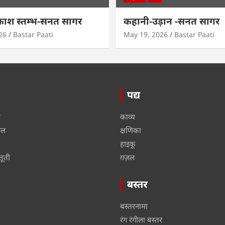
काश स्तम्भ-सनत सागर
कहानी-उड़ान -सनत सागर
26
Bastar Paati
May 19, 2026
Bastar Paati
पद्य
ू
काव्य
ाल
क्षणिका
हाइकू
तूती
ग़ज़ल
बस्तर
बस्तरनामा
रंग रंगीला बस्तर