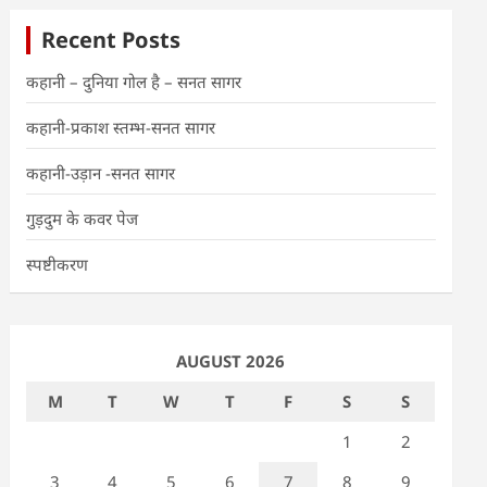
Recent Posts
कहानी – दुनिया गोल है – सनत सागर
कहानी-प्रकाश स्तम्भ-सनत सागर
कहानी-उड़ान -सनत सागर
गुड़दुम के कवर पेज
स्पष्टीकरण
AUGUST 2026
M
T
W
T
F
S
S
1
2
3
4
5
6
7
8
9